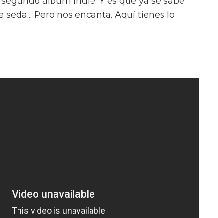
 segundo álbum indie. Y es que ya se sabe
seda... Pero nos encanta. Aquí tienes lo