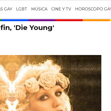
AS GAY
LGBT
MÚSICA
CINE Y TV
HOROSCOPO GA
fin, 'Die Young'