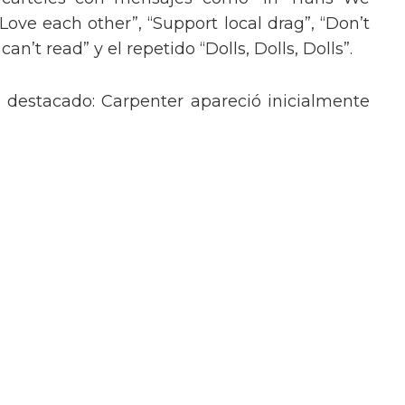
“Love each other”, “Support local drag”, “Don’t
’t read” y el repetido “Dolls, Dolls, Dolls”.
o destacado: Carpenter apareció inicialmente
lantes, y luego se transformó en un atrevido
 strass y pantalones cortos de lentejuelas,
o de Britney Spears en sus actuaciones más
poderoso mensaje trans en la Gala del
poderoso mensaje para las personas
sar a la semifinal olímpica