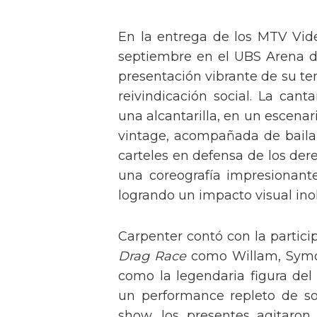
En la entrega de los MTV Vid
septiembre en el UBS Arena d
presentación vibrante de su t
reivindicación social. La can
una alcantarilla, en un escen
vintage, acompañada de baila
carteles en defensa de los der
una coreografía impresionante 
logrando un impacto visual inol
Carpenter contó con la partici
Drag Race
como Willam, Symone
como la legendaria figura del
un performance repleto de so
show, los presentes agitaro