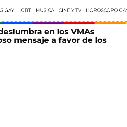
AS GAY
LGBT
MÚSICA
CINE Y TV
HOROSCOPO GA
 deslumbra en los VMAs
so mensaje a favor de los