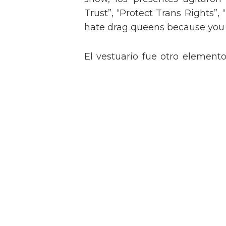
Trust”, “Protect Trans Rights”, 
hate drag queens because you can
El vestuario fue otro element
con un conjunto de flecos bril
look con sujetador bordado de
rememorando el icónico estil
legendaria.
Tommy Dorfman envía un 
Met
Nikki Hiltz comparte un 
trans y no binarias tras pa