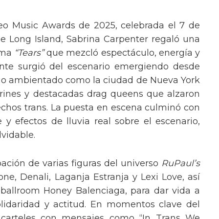
eo Music Awards de 2025, celebrada el 7 de
e Long Island, Sabrina Carpenter regaló una
ema
“Tears”
que mezcló espectáculo, energía y
tante surgió del escenario emergiendo desde
ario ambientado como la ciudad de Nueva York
rines y destacadas drag queens que alzaron
echos trans. La puesta en escena culminó con
y efectos de lluvia real sobre el escenario,
vidable.
pación de varias figuras del universo
RuPaul’s
, Denali, Laganja Estranja y Lexi Love, así
 ballroom Honey Balenciaga, para dar vida a
lidaridad y actitud. En momentos clave del
n carteles con mensajes como “In Trans We