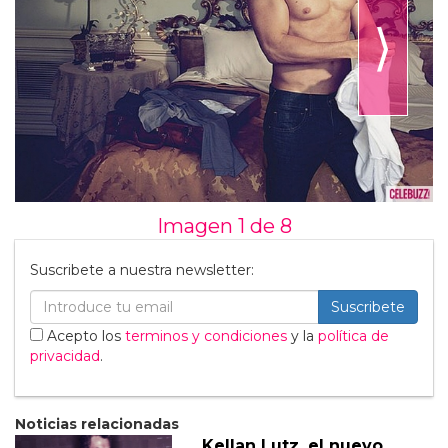
⟩
Imagen 1 de
8
Suscribete a nuestra newsletter:
Suscribete
Acepto los
terminos y condiciones
y la
política de
privacidad
.
Noticias relacionadas
Kellan Lutz, el nuevo