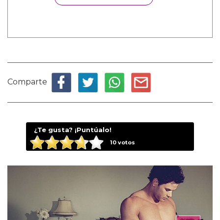
Comparte
¿Te gusta? ¡Puntúalo!
10
votos