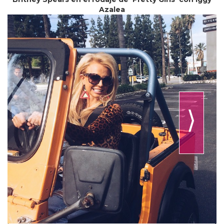
Azalea
⟩