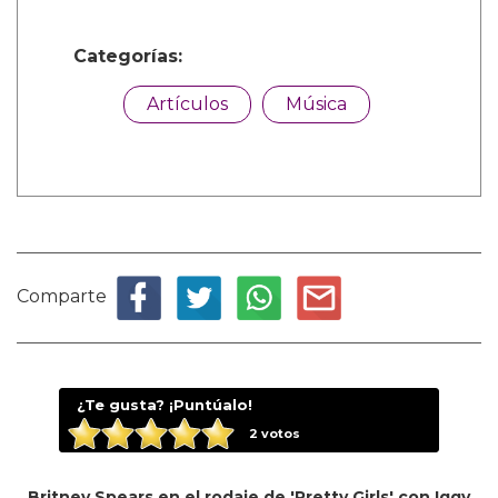
Categorías:
Artículos
Música
Comparte
¿Te gusta? ¡Puntúalo!
2
votos
Britney Spears en el rodaje de 'Pretty Girls' con Iggy