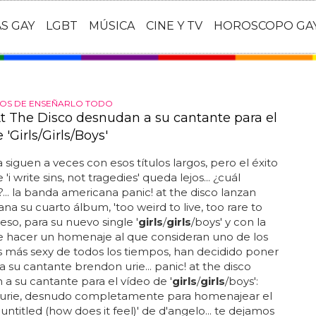
AS GAY
LGBT
MÚSICA
CINE Y TV
HOROSCOPO GA
ROS DE ENSEÑARLO TODO
At The Disco desnudan a su cantante para el
 'Girls/Girls/Boys'
a siguen a veces con esos títulos largos, pero el éxito
'i write sins, not tragedies' queda lejos... ¿cuál
?... la banda americana panic! at the disco lanzan
na su cuarto álbum, 'too weird to live, too rare to
or eso, para su nuevo single '
girls
/
girls
/boys' y con la
e hacer un homenaje al que consideran uno de los
s más sexy de todos los tiempos, han decidido poner
 su cantante brendon urie... panic! at the disco
a su cantante para el vídeo de '
girls
/
girls
/boys':
urie, desnudo completamente para homenajear el
untitled (how does it feel)' de d'angelo... te dejamos