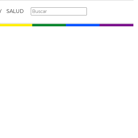
Y
SALUD