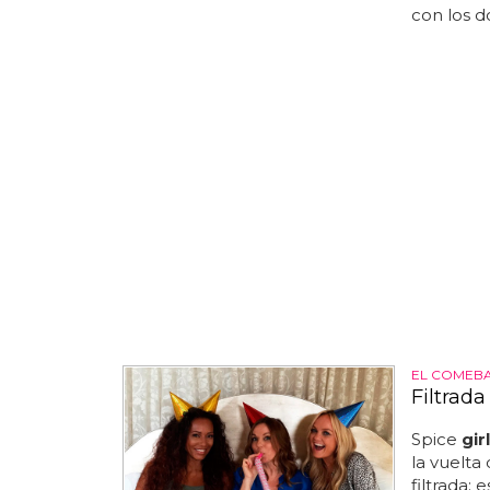
con los do
EL COMEBA
Filtrada
Spice
gir
la vuelta
filtrada: