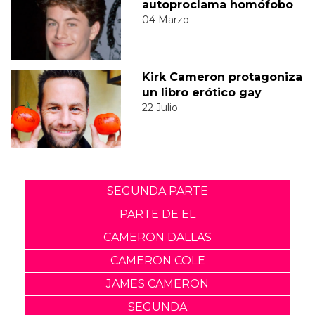
autoproclama homófobo
04 Marzo
Kirk Cameron protagoniza
un libro erótico gay
22 Julio
SEGUNDA PARTE
PARTE DE EL
CAMERON DALLAS
CAMERON COLE
JAMES CAMERON
SEGUNDA