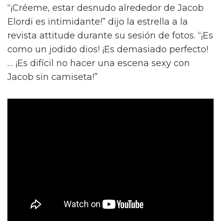
“¡Créeme, estar desnudo alrededor de Jacob
Elordi es intimidante!” dijo la estrella a la
revista attitude durante su sesión de fotos. “¡Es
como un jodido dios! ¡Es demasiado perfecto!
… ¡Es difícil no hacer una escena sexy con
Jacob sin camiseta!”