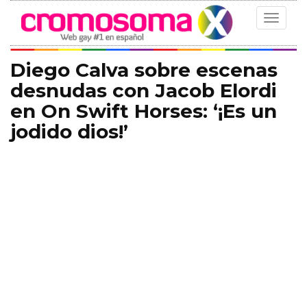
Toggle
navigat
Diego Calva sobre escenas
desnudas con Jacob Elordi
en On Swift Horses: ‘¡Es un
jodido dios!’