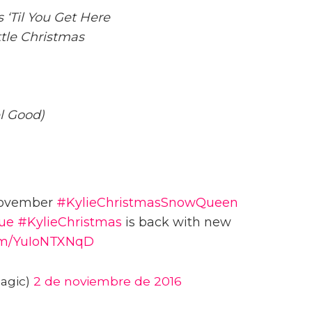
s ‘Til You Get Here
ttle Christmas
el Good)
November
#KylieChristmasSnowQueen
ue
#KylieChristmas
is back with new
com/YuIoNTXNqD
agic)
2 de noviembre de 2016