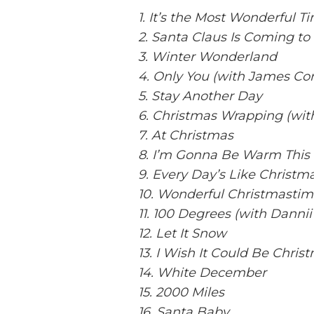
1. It’s the Most Wonderful T
2. Santa Claus Is Coming to 
3. Winter Wonderland
4. Only You (with James Co
5. Stay Another Day
6. Christmas Wrapping (wit
7. At Christmas
8. I’m Gonna Be Warm This
9. Every Day’s Like Christm
10. Wonderful Christmastim
11. 100 Degrees (with Danni
12. Let It Snow
13. I Wish It Could Be Chri
14. White December
15. 2000 Miles
16. Santa Baby