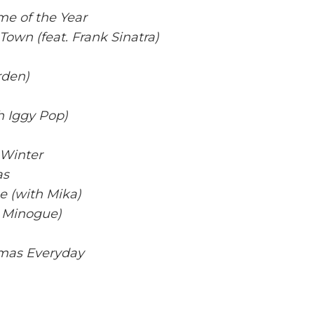
ime of the Year
Town (feat. Frank Sinatra)
rden)
h Iggy Pop)
 Winter
as
e (with Mika)
i Minogue)
stmas Everyday