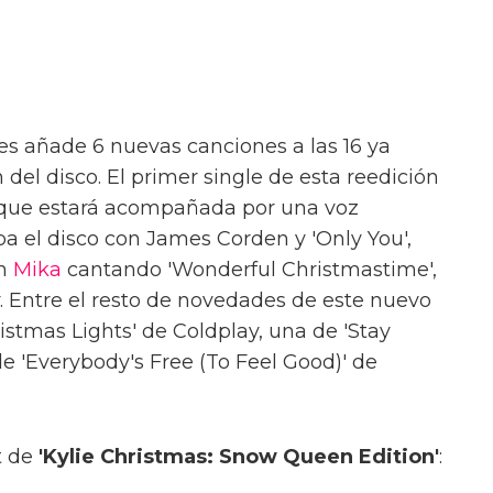
ves añade 6 nuevas canciones a las 16 ya
 del disco. El primer single de esta reedición
a que estará acompañada por una voz
ba el disco con James Corden y 'Only You',
on
Mika
cantando 'Wonderful Christmastime',
 Entre el resto de novedades de este nuevo
istmas Lights' de Coldplay, una de 'Stay
e 'Everybody's Free (To Feel Good)' de
t de
'Kylie Christmas: Snow Queen Edition'
: