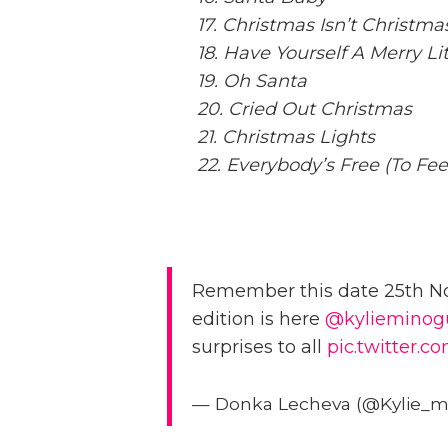
17. Christmas Isn’t Christma
18. Have Yourself A Merry Li
19. Oh Santa
20. Cried Out Christmas
21. Christmas Lights
22. Everybody’s Free (To Fe
Remember this date 25th 
edition is here
@kylieminog
surprises to all
pic.twitter.
— Donka Lecheva (@Kylie_m