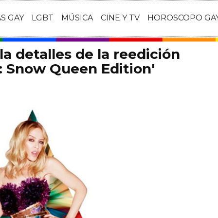
AS GAY
LGBT
MÚSICA
CINE Y TV
HOROSCOPO GA
a detalles de la reedición
s: Snow Queen Edition'