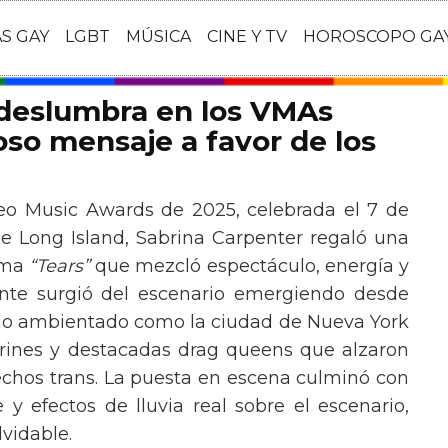
AS GAY
LGBT
MÚSICA
CINE Y TV
HOROSCOPO GA
 deslumbra en los VMAs
so mensaje a favor de los
eo Music Awards de 2025, celebrada el 7 de
e Long Island, Sabrina Carpenter regaló una
ema
“Tears”
que mezcló espectáculo, energía y
tante surgió del escenario emergiendo desde
ario ambientado como la ciudad de Nueva York
rines y destacadas drag queens que alzaron
echos trans. La puesta en escena culminó con
y efectos de lluvia real sobre el escenario,
vidable.