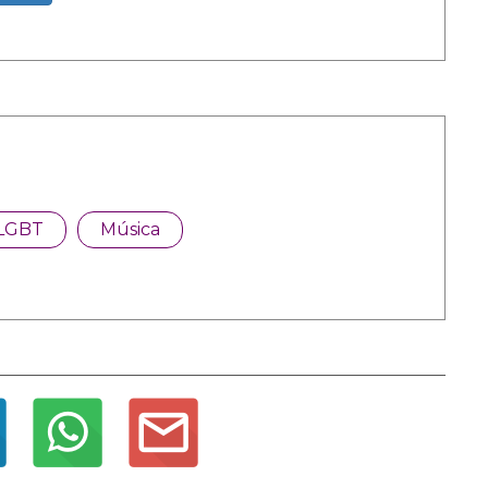
LGBT
Música