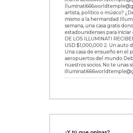
lluminati666worldtemple@gm
artista, político o músico? ¿
mismo a la hermandad Illumi
semana, una casa gratis donde
estadounidenses para inici
DE LOS ILLUMINATI RECIBEN 
USD $1,000,000 2. Un auto d
Una casa de ensueño en el paí
aeropuertos del mundo Debe
nuestros socios. No te unas s
illuminati666worldtemple@
¿Y tú que opinas?