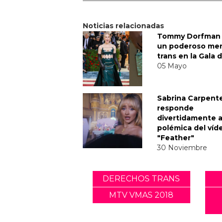
Noticias relacionadas
Tommy Dorfman 
un poderoso me
trans en la Gala 
05 Mayo
Sabrina Carpent
responde
divertidamente a
polémica del víd
"Feather"
30 Noviembre
DERECHOS TRANS
MTV VMAS 2018