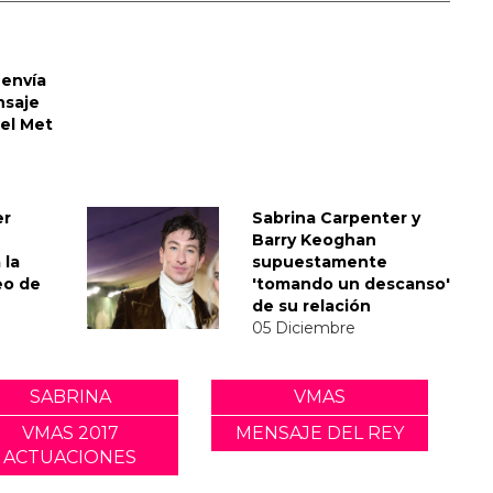
envía
nsaje
del Met
er
Sabrina Carpenter y
Barry Keoghan
 la
supuestamente
eo de
'tomando un descanso'
de su relación
05 Diciembre
SABRINA
VMAS
VMAS 2017
MENSAJE DEL REY
ACTUACIONES