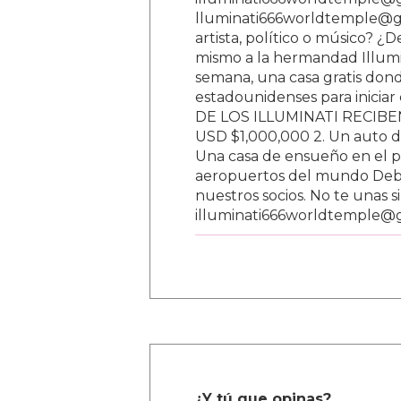
lluminati666worldtemple@gm
artista, político o músico? ¿
mismo a la hermandad Illumi
semana, una casa gratis donde
estadounidenses para inici
DE LOS ILLUMINATI RECIBEN 
USD $1,000,000 2. Un auto d
Una casa de ensueño en el paí
aeropuertos del mundo Debe
nuestros socios. No te unas s
illuminati666worldtemple@
¿Y tú que opinas?