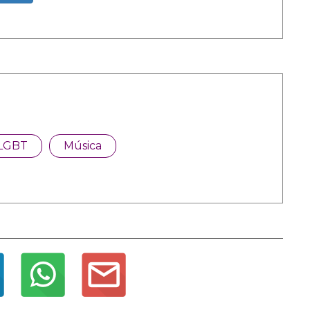
LGBT
Música