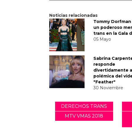
Noticias relacionadas
Tommy Dorfman 
un poderoso me
trans en la Gala 
05 Mayo
Sabrina Carpent
responde
divertidamente a
polémica del víd
"Feather"
30 Noviembre
DERECHOS TRANS
MTV VMAS 2018