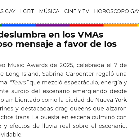
AS GAY
LGBT
MÚSICA
CINE Y TV
HOROSCOPO GA
 deslumbra en los VMAs
so mensaje a favor de los
eo Music Awards de 2025, celebrada el 7 de
e Long Island, Sabrina Carpenter regaló una
ema
“Tears”
que mezcló espectáculo, energía y
tante surgió del escenario emergiendo desde
ario ambientado como la ciudad de Nueva York
rines y destacadas drag queens que alzaron
echos trans. La puesta en escena culminó con
y efectos de lluvia real sobre el escenario,
vidable.