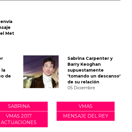
envía
nsaje
del Met
er
Sabrina Carpenter y
Barry Keoghan
 la
supuestamente
eo de
'tomando un descanso'
de su relación
05 Diciembre
SABRINA
VMAS
VMAS 2017
MENSAJE DEL REY
ACTUACIONES