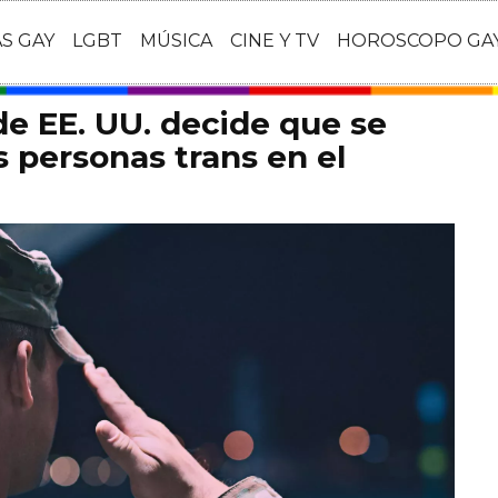
AS GAY
LGBT
MÚSICA
CINE Y TV
HOROSCOPO GA
e EE. UU. decide que se
s personas trans en el