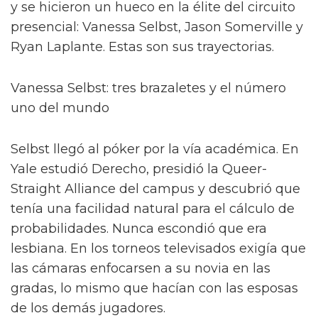
y se hicieron un hueco en la élite del circuito
presencial: Vanessa Selbst, Jason Somerville y
Ryan Laplante. Estas son sus trayectorias.
Vanessa Selbst: tres brazaletes y el número
uno del mundo
Selbst llegó al póker por la vía académica. En
Yale estudió Derecho, presidió la Queer-
Straight Alliance del campus y descubrió que
tenía una facilidad natural para el cálculo de
probabilidades. Nunca escondió que era
lesbiana. En los torneos televisados exigía que
las cámaras enfocarsen a su novia en las
gradas, lo mismo que hacían con las esposas
de los demás jugadores.