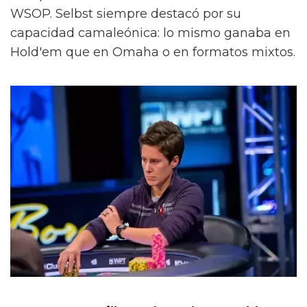
WSOP. Selbst siempre destacó por su
capacidad camaleónica: lo mismo ganaba en
Hold'em que en Omaha o en formatos mixtos.