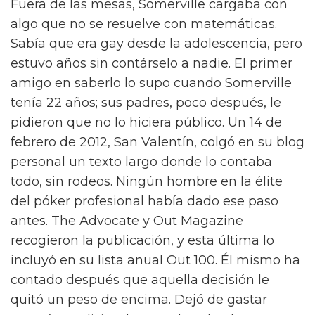
Fuera de las mesas, Somerville cargaba con
algo que no se resuelve con matemáticas.
Sabía que era gay desde la adolescencia, pero
estuvo años sin contárselo a nadie. El primer
amigo en saberlo lo supo cuando Somerville
tenía 22 años; sus padres, poco después, le
pidieron que no lo hiciera público. Un 14 de
febrero de 2012, San Valentín, colgó en su blog
personal un texto largo donde lo contaba
todo, sin rodeos. Ningún hombre en la élite
del póker profesional había dado ese paso
antes. The Advocate y Out Magazine
recogieron la publicación, y esta última lo
incluyó en su lista anual Out 100. Él mismo ha
contado después que aquella decisión le
quitó un peso de encima. Dejó de gastar