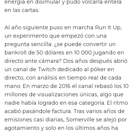
energía en disimular y pudo volcarla entera
en las cartas.
Al año siguiente puso en marcha Run It Up,
un experimento que empezó con una
pregunta sencilla: ¿se puede convertir un
bankroll de 50 dólares en 10 000 jugando en
directo ante cámara? Dos años después abrió
un canal de Twitch dedicado al póker en
directo, con análisis en tiempo real de cada
mano. En marzo de 2016 el canal rebasó los 10
millones de visualizaciones únicas, algo que
nadie había logrado en esa categoría. El ritmo
acabó pasándole factura. Tras varios años de
emisiones casi diarias, Somerville se alejó por
agotamiento y solo en los últimos años ha