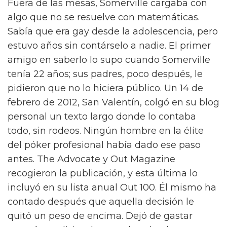
Fuera de las mesas, Somerville cargaba con
algo que no se resuelve con matemáticas.
Sabía que era gay desde la adolescencia, pero
estuvo años sin contárselo a nadie. El primer
amigo en saberlo lo supo cuando Somerville
tenía 22 años; sus padres, poco después, le
pidieron que no lo hiciera público. Un 14 de
febrero de 2012, San Valentín, colgó en su blog
personal un texto largo donde lo contaba
todo, sin rodeos. Ningún hombre en la élite
del póker profesional había dado ese paso
antes. The Advocate y Out Magazine
recogieron la publicación, y esta última lo
incluyó en su lista anual Out 100. Él mismo ha
contado después que aquella decisión le
quitó un peso de encima. Dejó de gastar