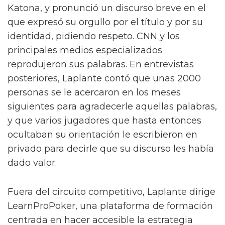
Katona, y pronunció un discurso breve en el
que expresó su orgullo por el título y por su
identidad, pidiendo respeto. CNN y los
principales medios especializados
reprodujeron sus palabras. En entrevistas
posteriores, Laplante contó que unas 2000
personas se le acercaron en los meses
siguientes para agradecerle aquellas palabras,
y que varios jugadores que hasta entonces
ocultaban su orientación le escribieron en
privado para decirle que su discurso les había
dado valor.
Fuera del circuito competitivo, Laplante dirige
LearnProPoker, una plataforma de formación
centrada en hacer accesible la estrategia