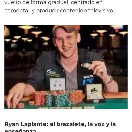
vuelto de forma gradual, centrado en
comentar y producir contenido televisivo.
Ryan Laplante: el brazalete, la voz y la
enseñanza