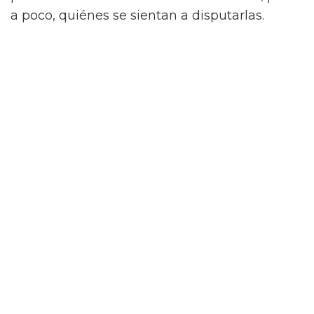
a poco, quiénes se sientan a disputarlas.
¿Y tú que opinas?