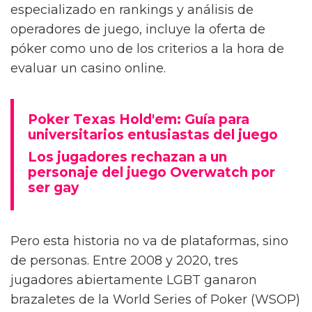
especializado en rankings y análisis de
operadores de juego, incluye la oferta de
póker como uno de los criterios a la hora de
evaluar un casino online.
Poker Texas Hold'em: Guía para
universitarios entusiastas del juego
Los jugadores rechazan a un
personaje del juego Overwatch por
ser gay
Pero esta historia no va de plataformas, sino
de personas. Entre 2008 y 2020, tres
jugadores abiertamente LGBT ganaron
brazaletes de la World Series of Poker (WSOP)