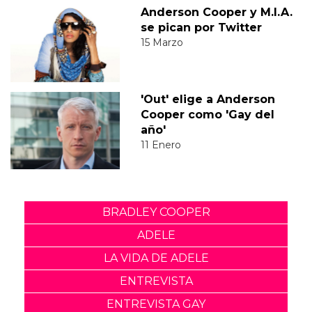
Anderson Cooper y M.I.A.
se pican por Twitter
15 Marzo
'Out' elige a Anderson
Cooper como 'Gay del
año'
11 Enero
BRADLEY COOPER
ADELE
LA VIDA DE ADELE
ENTREVISTA
ENTREVISTA GAY