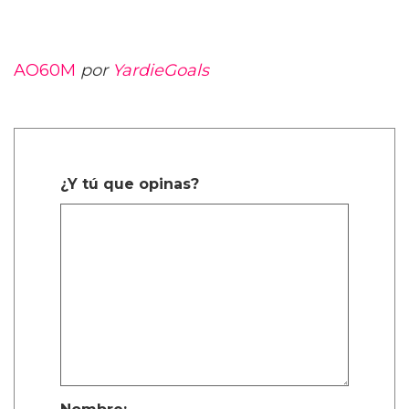
AO60M
por
YardieGoals
¿Y tú que opinas?