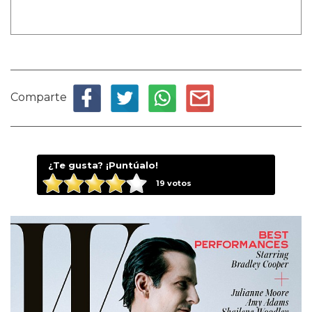
Comparte
¿Te gusta? ¡Puntúalo!
19
votos