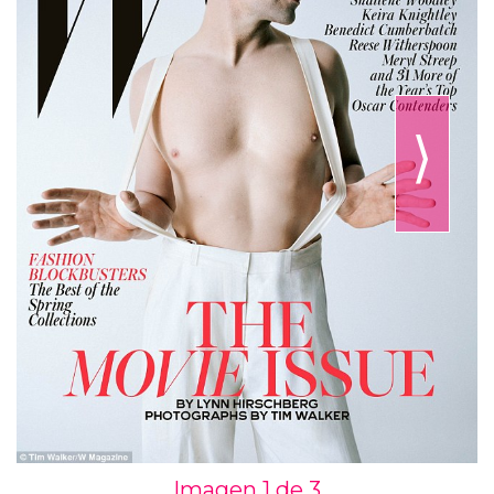
⟩
Imagen 1 de
3