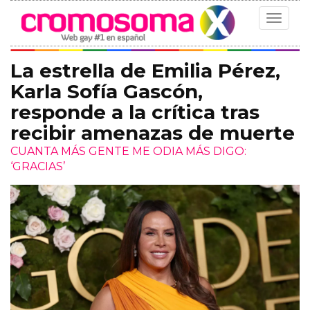
Toggle
navigat
La estrella de Emilia Pérez,
Karla Sofía Gascón,
responde a la crítica tras
recibir amenazas de muerte
CUANTA MÁS GENTE ME ODIA MÁS DIGO:
‘GRACIAS’