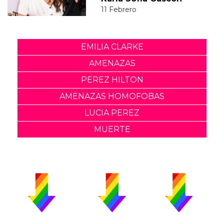
11 Febrero
EMILIA CLARKE
AMENAZAS
PEREZ HILTON
AMENAZAS HOMOFOBAS
LUCIA PEREZ
MUERTE