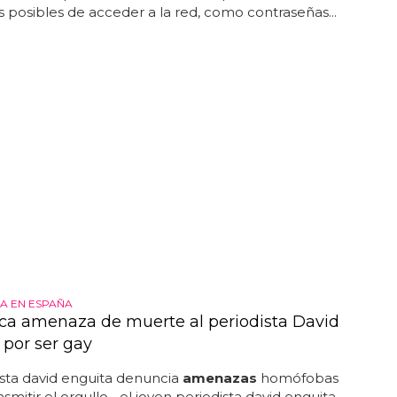
s posibles de acceder a la red, como contraseñas...
A EN ESPAÑA
fica amenaza de muerte al periodista David
 por ser gay
ista david enguita denuncia
amenazas
homófobas
smitir el orgullo... el joven periodista david enguita