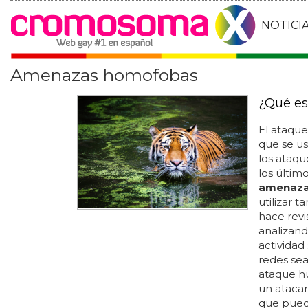
NOTICI
Amenazas homofobas
¿Qué es
El ataque
que se us
los ataq
los últim
amenaz
utilizar 
hace revi
analizand
actividad
redes sea
ataque hu
un atacan
que pueda