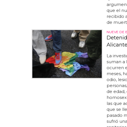
argumento
que el n
recibido 
de muerte
NUEVE DE 
Detenid
Alicant
La invest
suman a 
ocurren e
meses, ha 
odio, les
personas,
de edad, 
homosexua
las que a
que se ll
pasado m
sufrió un