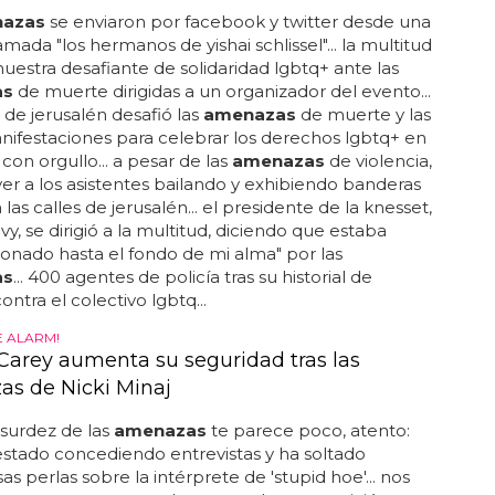
azas
se enviaron por facebook y twitter desde una
amada "los hermanos de yishai schlissel"... la multitud
uestra desafiante de solidaridad lgbtq+ ante las
as
de muerte dirigidas a un organizador del evento...
o de jerusalén desafió las
amenazas
de muerte y las
ifestaciones para celebrar los derechos lgbtq+ en
 con orgullo... a pesar de las
amenazas
de violencia,
er a los asistentes bailando y exhibiendo banderas
las calles de jerusalén... el presidente de la knesset,
vy, se dirigió a la multitud, diciendo que estaba
nado hasta el fondo de mi alma" por las
as
... 400 agentes de policía tras su historial de
ntra el colectivo lgbtq...
 ALARM!
Carey aumenta su seguridad tras las
s de Nicki Minaj
bsurdez de las
amenazas
te parece poco, atento:
stado concediendo entrevistas y ha soltado
as perlas sobre la intérprete de 'stupid hoe'... nos