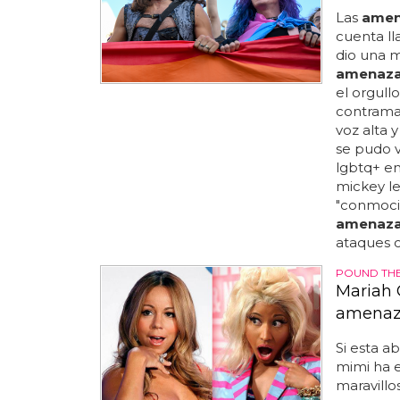
Las
amen
cuenta ll
dio una m
amenaz
el orgull
contraman
voz alta y
se pudo v
lgbtq+ en 
mickey le
"conmocio
amenaz
ataques co
POUND THE
Mariah 
amenaza
Si esta a
mimi ha e
maravillos