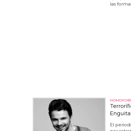
las forma
HOMOFOBI
Terrorí
Enguita
El period
por retran