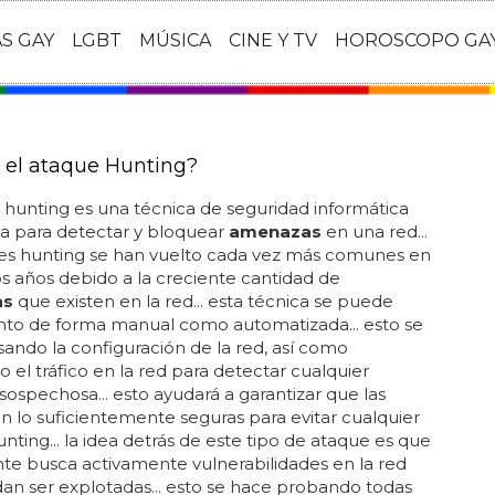
AS GAY
LGBT
MÚSICA
CINE Y TV
HOROSCOPO GA
 el ataque Hunting?
 hunting es una técnica de seguridad informática
a para detectar y bloquear
amenazas
en una red...
ues hunting se han vuelto cada vez más comunes en
os años debido a la creciente cantidad de
as
que existen en la red... esta técnica se puede
tanto de forma manual como automatizada... esto se
sando la configuración de la red, así como
o el tráfico en la red para detectar cualquier
 sospechosa... esto ayudará a garantizar que las
n lo suficientemente seguras para evitar cualquier
nting... la idea detrás de este tipo de ataque es que
te busca activamente vulnerabilidades en la red
n ser explotadas... esto se hace probando todas