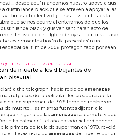
hostil... desde aquí mandamos nuestro apoyo a gus
y a dustin lance black, que se atreven a apoyar a las
 víctimas: el colectivo lgbt ruso... valientes: es la
abra que se nos ocurre al enterarnos de que los
 dustin lance black y gus van sant harán acto de
en el festival de cine lgbt side by side en rusia... aún
s cabezas pensantes tras 'milk' presentarán un
 especial del film de 2008 protagonizado por sean
O QUE RECIBIR PROTECCIÓN POLICIAL
n de muerte a los dibujantes de
n bisexual
laró a the telegraph, había recibido
amenazas
mas religiosos de la película... los creadores de la
original de superman de 1978 también recibieron
as
de muerte... las mismas fuentes dijeron a la
ión que ninguna de las
amenazas
se cumplió y que
ción se ha calmado"... el año pasado richard donner,
de la primera película de superman en 1978, reveló
ambién había recibido
amenazas
de muerte por un