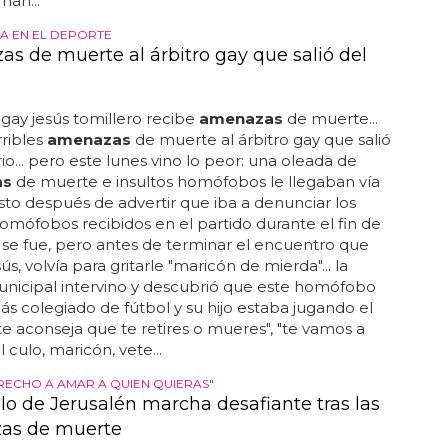
 han...
 EN EL DEPORTE
s de muerte al árbitro gay que salió del
o gay jesús tomillero recibe
amenazas
de muerte...
rribles
amenazas
de muerte al árbitro gay que salió
io... pero este lunes vino lo peor: una oleada de
as
de muerte e insultos homófobos le llegaban vía
justo después de advertir que iba a denunciar los
homófobos recibidos en el partido durante el fin de
 se fue, pero antes de terminar el encuentro que
ús, volvía para gritarle "maricón de mierda"... la
unicipal intervino y descubrió que este homófobo
s colegiado de fútbol y su hijo estaba jugando el
. te aconseja que te retires o mueres", "te vamos a
 culo, maricón, vete...
ERECHO A AMAR A QUIEN QUIERAS"
llo de Jerusalén marcha desafiante tras las
as de muerte