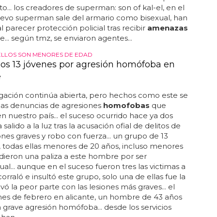
... los creadores de superman: son of kal-el, en el
uevo superman sale del armario como bisexual, han
al parecer protección policial tras recibir
amenazas
... según tmz, se enviaron agentes...
ELLOS SON MENORES DE EDAD
os 13 jóvenes por agresión homófoba en
e
igación continúa abierta, pero hechos como este se
las denuncias de agresiones
homofobas
que
n nuestro país... el suceso ocurrido hace ya dos
salido a la luz tras la acusación ofial de delitos de
iones graves y robo con fuerza... un grupo de 13
 todas ellas menores de 20 años, incluso menores
dieron una paliza a este hombre por ser
l... aunque en el suceso fueron tres las victimas a
corraló e insultó este grupo, solo una de ellas fue la
evó la peor parte con las lesiones más graves... el
es de febrero en alicante, un hombre de 43 años
a grave agresión homófoba... desde los servicios