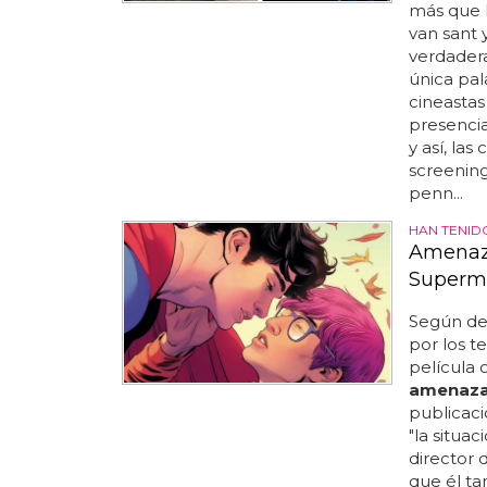
más que 
van sant 
verdaderas
única pal
cineastas
presencia 
y así, la
screening
penn...
HAN TENID
Amenaza
Superma
Según dec
por los te
película 
amenaz
publicac
"la situa
director 
que él t