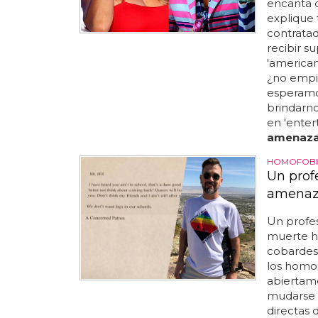
encanta q
explique 
contratad
recibir 
'american 
¿no empie
esperamo
brindarno
en 'enter
amenaz
HOMOFOBI
Un prof
amenaz
Un profe
muerte h
cobardes
los homos
abiertame
mudarse l
directas 