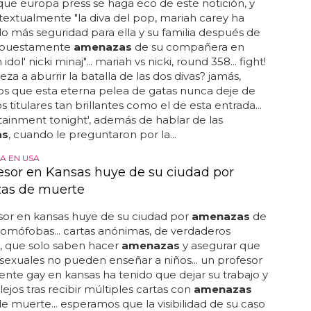
ue europa press se haga eco de este notición, y
textualmente "la diva del pop, mariah carey ha
o más seguridad para ella y su familia después de
supuestamente
amenazas
de su compañera en
idol' nicki minaj"... mariah vs nicki, round 358... fight!
za a aburrir la batalla de las dos divas? jamás,
s que esta eterna pelea de gatas nunca deje de
s titulares tan brillantes como el de esta entrada...
tainment tonight', además de hablar de las
as
, cuando le preguntaron por la...
A EN USA
esor en Kansas huye de su ciudad por
as de muerte
sor en kansas huye de su ciudad por
amenazas
de
omófobas... cartas anónimas, de verdaderos
, que solo saben hacer
amenazas
y asegurar que
exuales no pueden enseñar a niños... un profesor
nte gay en kansas ha tenido que dejar su trabajo y
ejos tras recibir múltiples cartas con
amenazas
de muerte... esperamos que la visibilidad de su caso