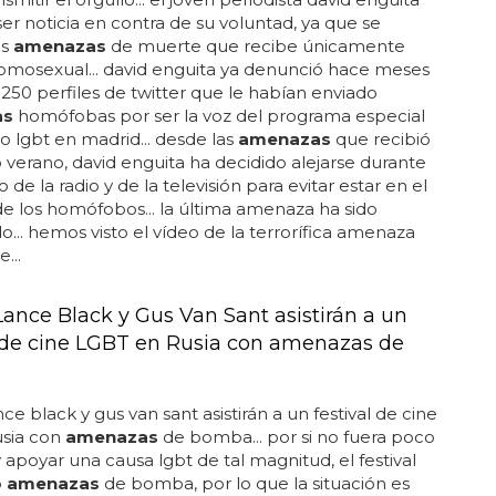
ser noticia en contra de su voluntad, ya que se
as
amenazas
de muerte que recibe únicamente
omosexual... david enguita ya denunció hace meses
250 perfiles de twitter que le habían enviado
as
homófobas por ser la voz del programa especial
lo lgbt en madrid... desde las
amenazas
que recibió
 verano, david enguita ha decidido alejarse durante
de la radio y de la televisión para evitar estar en el
de los homófobos... la última amenaza ha sido
... hemos visto el vídeo de la terrorífica amenaza
...
Lance Black y Gus Van Sant asistirán a un
l de cine LGBT en Rusia con amenazas de
ce black y gus van sant asistirán a un festival de cine
usia con
amenazas
de bomba... por si no fuera poco
 y apoyar una causa lgbt de tal magnitud, el festival
o
amenazas
de bomba, por lo que la situación es