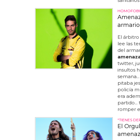
sanitarios
HOMOFOBIA
Amenaza
armario
El árbitr
lee las te
del armar
amenaz
twitter, 
insultos 
semana...
pitaba jes
policía m
era ademá
partido..
romper el
"TIENES D
El Orgu
amenaz