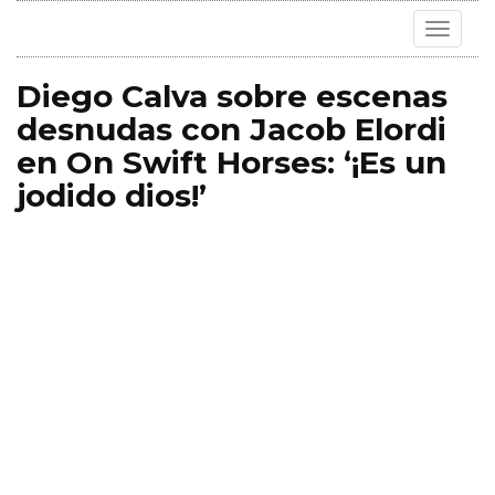
Toggle
navigat
Diego Calva sobre escenas
desnudas con Jacob Elordi
en On Swift Horses: ‘¡Es un
jodido dios!’