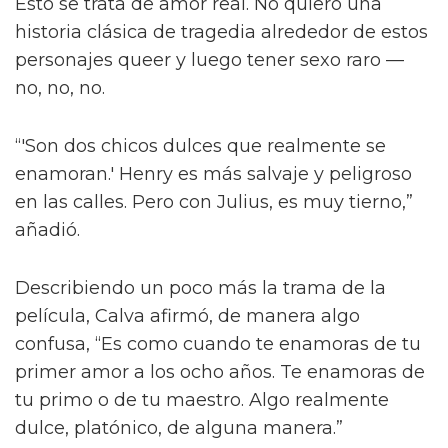
También le contó a la publicación que las
escenas de sexo tratan “sobre amor real”, tal
como lo describió el director Dan Minahan.
“Él nos dijo: 'No quiero provocar al público.
Esto se trata de amor real. No quiero una
historia clásica de tragedia alrededor de estos
personajes queer y luego tener sexo raro —
no, no, no.
“'Son dos chicos dulces que realmente se
enamoran.' Henry es más salvaje y peligroso
en las calles. Pero con Julius, es muy tierno,”
añadió.