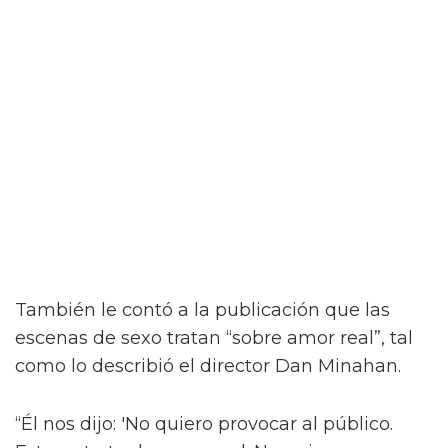
“¡Créeme, estar desnudo alrededor de Jacob
Elordi es intimidante!” dijo la estrella a la
revista attitude durante su sesión de fotos. “¡Es
como un jodido dios! ¡Es demasiado perfecto!
… ¡Es difícil no hacer una escena sexy con
Jacob sin camiseta!”