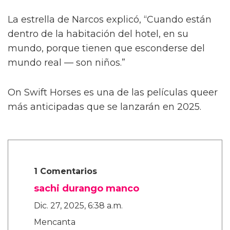
Describiendo un poco más la trama de la
película, Calva afirmó, de manera algo
confusa, “Es como cuando te enamoras de tu
primer amor a los ocho años. Te enamoras de
tu primo o de tu maestro. Algo realmente
dulce, platónico, de alguna manera.”
La estrella de Narcos explicó, “Cuando están
dentro de la habitación del hotel, en su
mundo, porque tienen que esconderse del
mundo real — son niños.”
On Swift Horses es una de las películas queer
más anticipadas que se lanzarán en 2025.