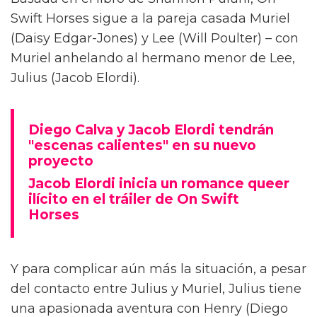
Diego Calva ha hablado sobre las escenas
desnudas con el actor de Euphoria y su novio
en pantalla Jacob Elordi para On Swift Horses,
describiéndolas como 'intimidantes'.
Basada en el libro de Shannon Pufahl, On
Swift Horses sigue a la pareja casada Muriel
(Daisy Edgar-Jones) y Lee (Will Poulter) – con
Muriel anhelando al hermano menor de Lee,
Julius (Jacob Elordi).
Diego Calva y Jacob Elordi tendrán
"escenas calientes" en su nuevo
proyecto