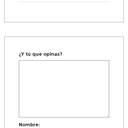
1 Comentarios
sachi durango manco
Dic. 27, 2025, 6:38 a.m.
Mencanta
¿Y tú que opinas?