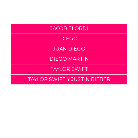
El nuevo drama queer de
Jacob Elordi, On Swift
Horses, tiene fecha de
lanzamiento
11 Febrero
Jacob Elordi, de Euphoria,
opina sobre la sexualidad
de Nate
02 Marzo
JACOB ELORDI
DIEGO