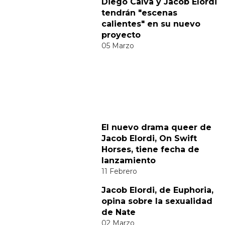
Comparte
Suscribete a nuestra newsletter:
Suscribete
Acepto los
terminos y condiciones
y la
política de
privacidad
.
Noticias relacionadas
Diego Calva y Jacob Elordi
tendrán "escenas
calientes" en su nuevo
proyecto
05 Marzo