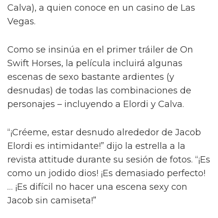
Jacob Elordi inicia un romance queer
ilícito en el tráiler de On Swift
Horses
Y para complicar aún más la situación, a pesar
del contacto entre Julius y Muriel, Julius tiene
una apasionada aventura con Henry (Diego
Calva), a quien conoce en un casino de Las
Vegas.
Como se insinúa en el primer tráiler de On
Swift Horses, la película incluirá algunas
escenas de sexo bastante ardientes (y
desnudas) de todas las combinaciones de
personajes – incluyendo a Elordi y Calva.