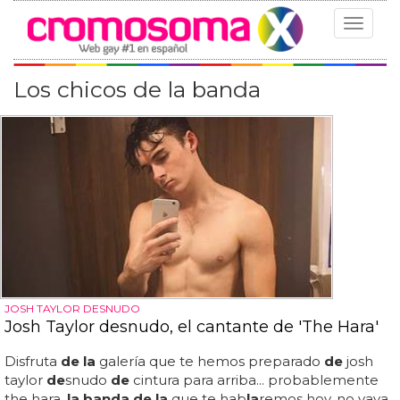
Toggle
navigat
Los chicos de la banda
JOSH TAYLOR DESNUDO
Josh Taylor desnudo, el cantante de 'The Hara'
Disfruta
de la
galería que te hemos preparado
de
josh
taylor
de
snudo
de
cintura para arriba... probablemente
the hara,
la banda de la
que te hab
la
remos hoy, no vaya