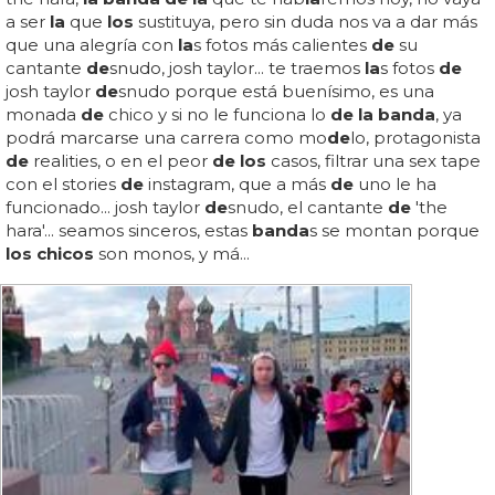
a ser
la
que
los
sustituya, pero sin duda nos va a dar más
que una alegría con
la
s fotos más calientes
de
su
cantante
de
snudo, josh taylor... te traemos
la
s fotos
de
josh taylor
de
snudo porque está buenísimo, es una
monada
de
chico y si no le funciona lo
de la banda
, ya
podrá marcarse una carrera como mo
de
lo, protagonista
de
realities, o en el peor
de los
casos, filtrar una sex tape
con el stories
de
instagram, que a más
de
uno le ha
funcionado... josh taylor
de
snudo, el cantante
de
'the
hara'... seamos sinceros, estas
banda
s se montan porque
los chicos
son monos, y má...