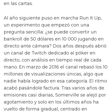
en las cartas.
Al año siguiente puso en marcha Run It Up,
un experimento que empezó con una
pregunta sencilla: ¿se puede convertir un
bankroll de 50 dólares en 10 000 jugando en
directo ante cámara? Dos años después abrió
un canal de Twitch dedicado al póker en
directo, con análisis en tiempo real de cada
mano. En marzo de 2016 el canal rebasó los 10
millones de visualizaciones únicas, algo que
nadie había logrado en esa categoría. El ritmo
acabó pasándole factura. Tras varios años de
emisiones casi diarias, Somerville se alejó por
agotamiento y solo en los últimos años ha
vuelto de forma gradual, centrado en