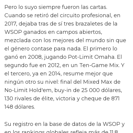
Pero lo suyo siempre fueron las cartas.
Cuando se retiró del circuito profesional, en
2017, dejaba tras de sí tres brazaletes de la
WSOP ganados en campos abiertos,
mezclada con los mejores del mundo sin que
el género contase para nada. El primero lo
ganó en 2008, jugando Pot-Limit Omaha. El
segundo fue en 2012, en un Ten-Game Mix. Y
el tercero, ya en 2014, resume mejor que
ningún otro su nivel: final del Mixed Max de
No-Limit Hold'em, buy-in de 25 000 dólares,
130 rivales de élite, victoria y cheque de 871
148 dólares.
Su registro en la base de datos de la WSOP y
en los rankings globales refleja más de 11,8