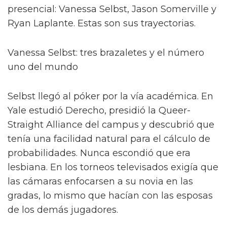
presencial: Vanessa Selbst, Jason Somerville y
Ryan Laplante. Estas son sus trayectorias.
Vanessa Selbst: tres brazaletes y el número
uno del mundo
Selbst llegó al póker por la vía académica. En
Yale estudió Derecho, presidió la Queer-
Straight Alliance del campus y descubrió que
tenía una facilidad natural para el cálculo de
probabilidades. Nunca escondió que era
lesbiana. En los torneos televisados exigía que
las cámaras enfocarsen a su novia en las
gradas, lo mismo que hacían con las esposas
de los demás jugadores.