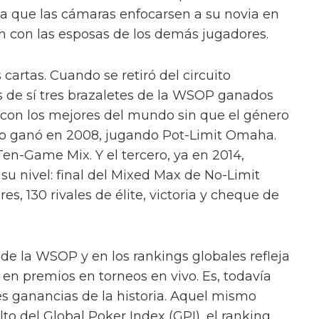
gía que las cámaras enfocarsen a su novia en
n con las esposas de los demás jugadores.
cartas. Cuando se retiró del circuito
as de sí tres brazaletes de la WSOP ganados
con los mejores del mundo sin que el género
 lo ganó en 2008, jugando Pot-Limit Omaha.
en-Game Mix. Y el tercero, ya en 2014,
u nivel: final del Mixed Max de No-Limit
s, 130 rivales de élite, victoria y cheque de
 de la WSOP y en los rankings globales refleja
 en premios en torneos en vivo. Es, todavía
es ganancias de la historia. Aquel mismo
lto del Global Poker Index (GPI), el ranking