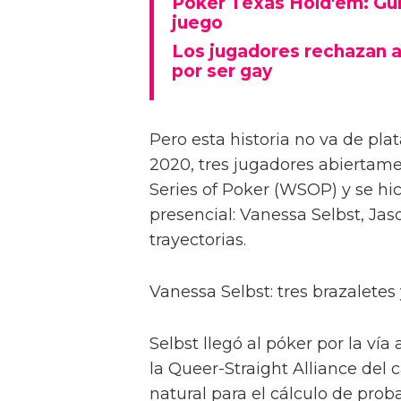
Poker Texas Hold'em: Guía
juego
Los jugadores rechazan a
por ser gay
Pero esta historia no va de pla
2020, tres jugadores abiertam
Series of Poker (WSOP) y se hic
presencial: Vanessa Selbst, Jas
trayectorias.
Vanessa Selbst: tres brazalete
Selbst llegó al póker por la ví
la Queer-Straight Alliance del
natural para el cálculo de prob