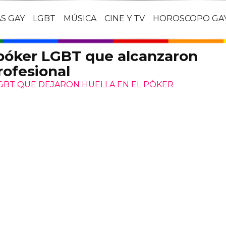
AS GAY
LGBT
MÚSICA
CINE Y TV
HOROSCOPO GA
 póker LGBT que alcanzaron
rofesional
LGBT QUE DEJARON HUELLA EN EL PÓKER