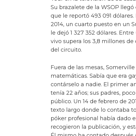
Su brazalete de la WSOP llegó 
que le reportó 493 091 dólares.
2014, un cuarto puesto en un S
le dejó 1 327 352 dólares. Entre
vivo supera los 3,8 millones de
del circuito.
Fuera de las mesas, Somerville
matemáticas. Sabía que era gay
contárselo a nadie. El primer 
tenía 22 años; sus padres, poco
público. Un 14 de febrero de 20
texto largo donde lo contaba to
póker profesional había dado 
recogieron la publicación, y est
Él mismo ha contado después q