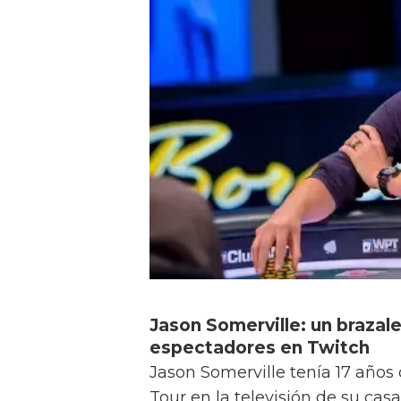
Jason Somerville: un brazale
espectadores en Twitch
Jason Somerville tenía 17 años
Tour en la televisión de su cas