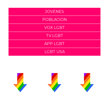
JOVENES
POBLACION
VOX LGBT
TV LGBT
APP LGBT
LGBT USA