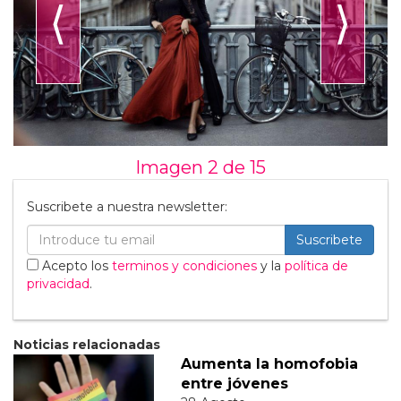
⟨
⟩
Imagen 2 de
15
Suscribete a nuestra newsletter:
Suscribete
Acepto los
terminos y condiciones
y la
política de
privacidad
.
Noticias relacionadas
Aumenta la homofobia
entre jóvenes