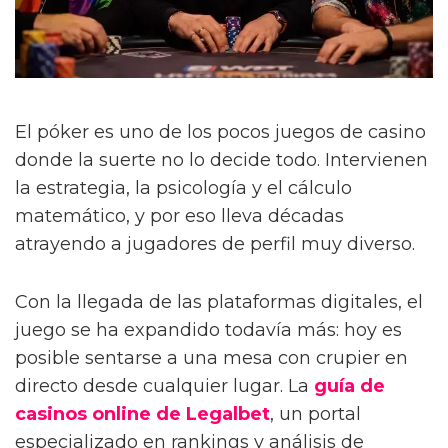
El póker es uno de los pocos juegos de casino
donde la suerte no lo decide todo. Intervienen
la estrategia, la psicología y el cálculo
matemático, y por eso lleva décadas
atrayendo a jugadores de perfil muy diverso.
Con la llegada de las plataformas digitales, el
juego se ha expandido todavía más: hoy es
posible sentarse a una mesa con crupier en
directo desde cualquier lugar. La
guía de
casinos online de Legalbet
, un portal
especializado en rankings y análisis de