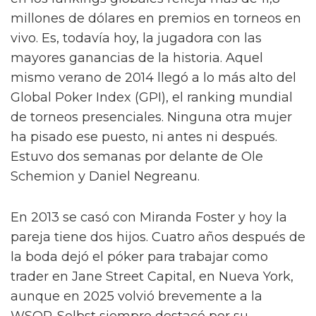
millones de dólares en premios en torneos en
vivo. Es, todavía hoy, la jugadora con las
mayores ganancias de la historia. Aquel
mismo verano de 2014 llegó a lo más alto del
Global Poker Index (GPI), el ranking mundial
de torneos presenciales. Ninguna otra mujer
ha pisado ese puesto, ni antes ni después.
Estuvo dos semanas por delante de Ole
Schemion y Daniel Negreanu.
En 2013 se casó con Miranda Foster y hoy la
pareja tiene dos hijos. Cuatro años después de
la boda dejó el póker para trabajar como
trader en Jane Street Capital, en Nueva York,
aunque en 2025 volvió brevemente a la