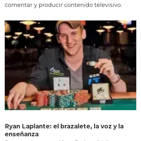
comentar y producir contenido televisivo.
Ryan Laplante: el brazalete, la voz y la
enseñanza