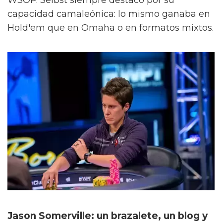
WSOP. Selbst siempre destacó por su
capacidad camaleónica: lo mismo ganaba en
Hold'em que en Omaha o en formatos mixtos.
Jason Somerville: un brazalete, un blog y