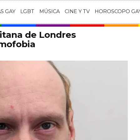
AS GAY
LGBT
MÚSICA
CINE Y TV
HOROSCOPO GA
litana de Londres
omofobia