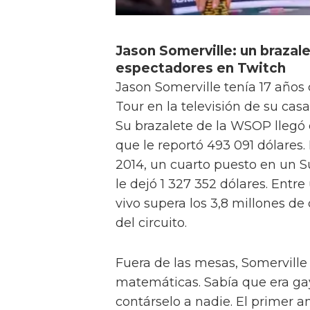
Jason Somerville: un brazale
espectadores en Twitch
Jason Somerville tenía 17 años
Tour en la televisión de su cas
Su brazalete de la WSOP llegó 
que le reportó 493 091 dólares.
2014, un cuarto puesto en un S
le dejó 1 327 352 dólares. Entre
vivo supera los 3,8 millones de
del circuito.
Fuera de las mesas, Somerville
matemáticas. Sabía que era gay
contárselo a nadie. El primer 