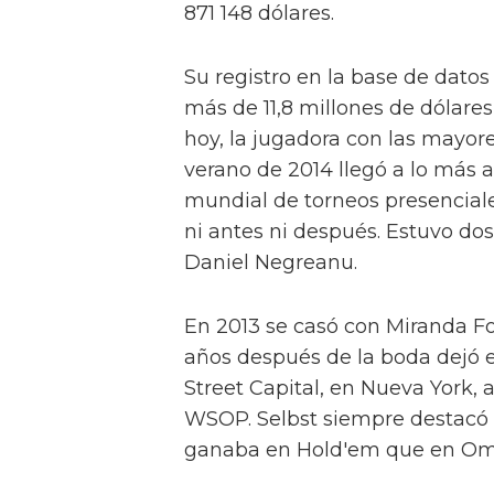
871 148 dólares.
Su registro en la base de datos
más de 11,8 millones de dólares
hoy, la jugadora con las mayor
verano de 2014 llegó a lo más a
mundial de torneos presenciale
ni antes ni después. Estuvo d
Daniel Negreanu.
En 2013 se casó con Miranda Fos
años después de la boda dejó e
Street Capital, en Nueva York,
WSOP. Selbst siempre destacó 
ganaba en Hold'em que en Oma