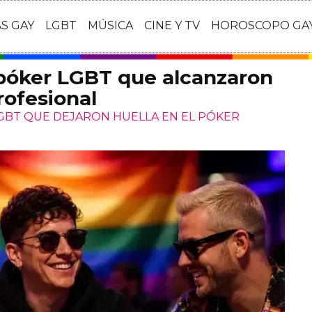
AS GAY
LGBT
MÚSICA
CINE Y TV
HOROSCOPO GA
 póker LGBT que alcanzaron
rofesional
LGBT QUE DEJARON HUELLA EN EL PÓKER