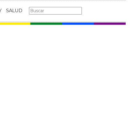
Y
SALUD