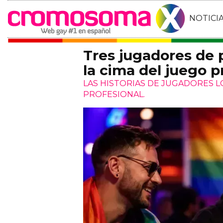
NOTICI
Tres jugadores de
la cima del juego p
LAS HISTORIAS DE JUGADORES 
PROFESIONAL.