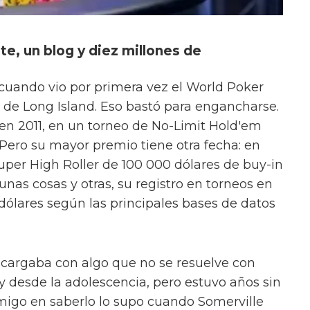
te, un blog y diez millones de
 cuando vio por primera vez el World Poker
a de Long Island. Eso bastó para engancharse.
en 2011, en un torneo de No-Limit Hold'em
 Pero su mayor premio tiene otra fecha: en
uper High Roller de 100 000 dólares de buy-in
 unas cosas y otras, su registro en torneos en
 dólares según las principales bases de datos
 cargaba con algo que no se resuelve con
 desde la adolescencia, pero estuvo años sin
amigo en saberlo lo supo cuando Somerville