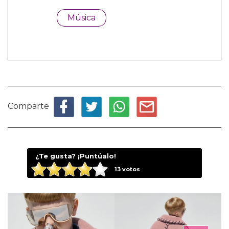
Música
Comparte
¿Te gusta? ¡Puntúalo!
13
votos