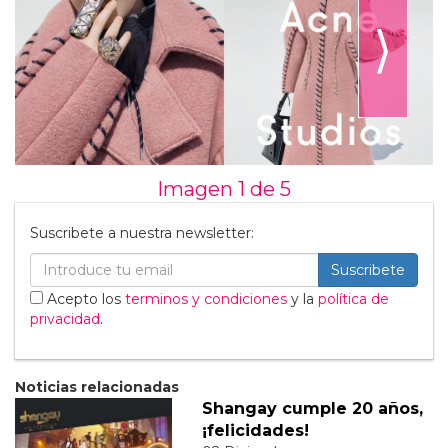
⟩
Imagen 1 de
5
Suscribete a nuestra newsletter:
Suscribete
Acepto los
terminos y condiciones
y la
política de
privacidad
.
Noticias relacionadas
Shangay cumple 20 años,
¡felicidades!