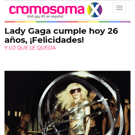
Toggle
navigat
Lady Gaga cumple hoy 26
años, ¡Felicidades!
Y LO QUE LE QUEDA