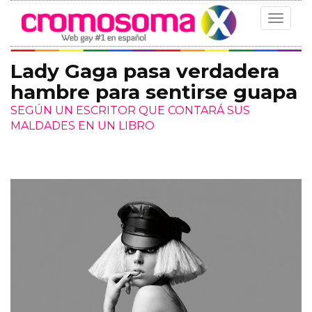
Toggle
navigat
Lady Gaga pasa verdadera
hambre para sentirse guapa
SEGÚN UN ESCRITOR QUE CONTARÁ SUS
MALDADES EN UN LIBRO