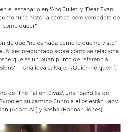
en el escenario en 'And Juliet' y 'Dear Evan
como "una historia caótica pero verdadera de
r como queer".
ón de que "no es nada como lo que he visto"
ica. Al ser preguntado sobre cómo se relaciona
cede que es un buen punto de referencia.
kins'" – una idea salvaje. "¿Quién no querría
uno de 'The Fallen Divas', una "pandilla de
 Byron en su camino. Junto a ellos están Lady
ian (Adam Ali) y Sasha (Hannah Jones).