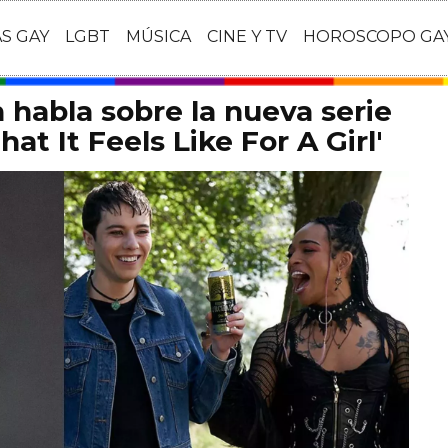
AS GAY
LGBT
MÚSICA
CINE Y TV
HOROSCOPO GA
habla sobre la nueva serie
at It Feels Like For A Girl'