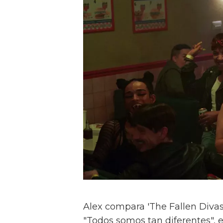
Alex compara 'The Fallen Divas' 
"Todos somos tan diferentes", e