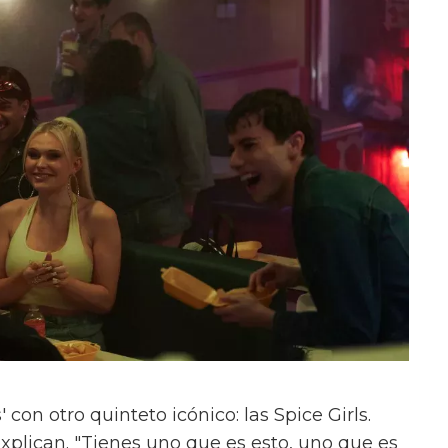
con otro quinteto icónico: las Spice Girls.
xplican. "Tienes uno que es esto, uno que es