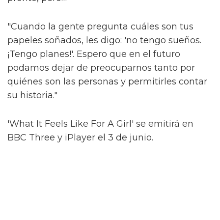
Alex, que se identifica como trans femme no
binario, es cauteloso ante la idea de ser
"encasillado". Pero una de las cosas que más
disfrutó de Sticky Nikki fue la naturaleza
indefinida de su género.
Al compartir más sobre cómo surgió esto,
dicen que hubo una conversación sobre si se
debería mencionar explícitamente el género
de Nikki. No lo es.
"Si la gente asume que es trans o no binaria,
¿qué importa? ¿Y qué? Eso es lo que amo de