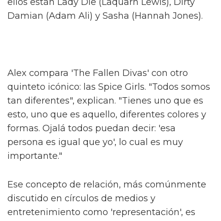
Alex, conocido por sus papeles en el escenario
en 'And Juliet' y 'Dear Evan Hansen', describe
el programa como "una historia caótica pero
verdadera de hermandad, feminidad y crecer
como queer".
Hacen una interesante distinción de que "no
es nada como lo que he visto" respecto a la
televisión británica. Al ser preguntado sobre
cómo se relaciona con algo como 'Pose', Alex
concede que es un buen punto de referencia.
"Imagina 'Pose' mezclado con 'Skins'" – una
idea salvaje. "¿Quién no querría ver eso?"
Alex interpreta a Sticky Nikki, uno de 'The