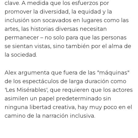
Fallen Divas', una "pandilla de espíritus afines"
que ayudan a Byron en su camino. Junto a
ellos están Lady Die (Laquarn Lewis), Dirty
Damian (Adam Ali) y Sasha (Hannah Jones).
Alex compara 'The Fallen Divas' con otro