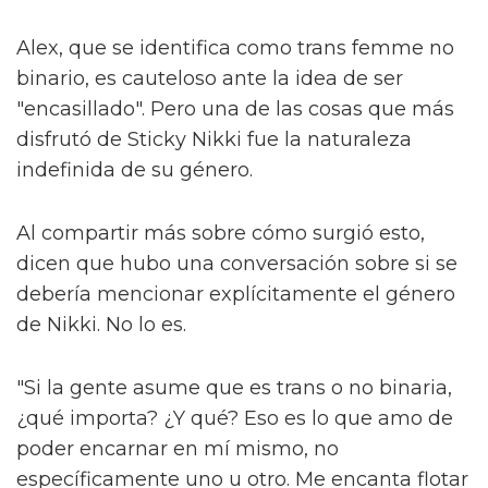
quinteto icónico: las Spice Girls. "Todos somos
tan diferentes", explican. "Tienes uno que es
esto, uno que es aquello, diferentes colores y
formas. Ojalá todos puedan decir: 'esa
persona es igual que yo', lo cual es muy
importante."
Ese concepto de relación, más comúnmente
discutido en círculos de medios y
entretenimiento como 'representación', es
clave. A medida que los esfuerzos por
promover la diversidad, la equidad y la
inclusión son socavados en lugares como las
artes, las historias diversas necesitan
permanecer – no solo para que las personas
se sientan vistas, sino también por el alma de