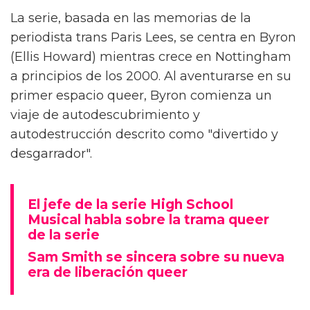
Alex Thomas-Smith está feliz de poder
conversar con la gente sobre 'What It Feels
Like For A Girl', el nuevo drama de
crecimiento de la BBC. "Pero primero tienes
que haberlo visto", aclara el actor.
La serie, basada en las memorias de la
periodista trans Paris Lees, se centra en Byron
(Ellis Howard) mientras crece en Nottingham
a principios de los 2000. Al aventurarse en su
primer espacio queer, Byron comienza un
viaje de autodescubrimiento y
autodestrucción descrito como "divertido y