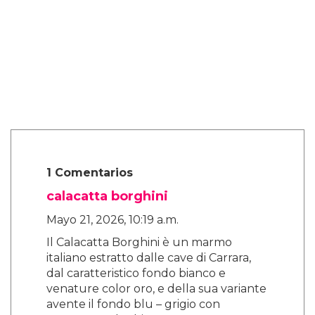
poder encarnar en mí mismo, no
específicamente uno u otro. Me encanta flotar
entre el espectro de género. Así que, cuando
tuvimos esa conversación sobre Nikki, dije
'déjalos preguntarse porque no es asunto de
nadie.'"
Alex ve este enfoque como el siguiente paso
en la conversación sobre la representación.
"Es literalmente mi sueño interpretar un
papel que no sea específico de quién soy
como persona."
"Solo quiero interpretar un papel donde mi
identidad no sea el punto de venta de por qué