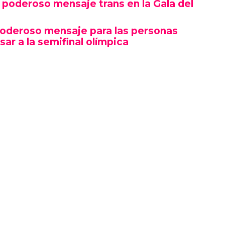
poderoso mensaje trans en la Gala del
poderoso mensaje para las personas
sar a la semifinal olímpica
mbró por su estética y puesta en escena, sino
erte gesto político en un contexto cultural
ocas, si no la primera, afirmaciones LGBTQ+
oche.
izó en el marco de una ceremonia en la que
ista, llevándose el premio a Artista del Año,
 como Rosé de BLACKPINK también hicieron
ño.