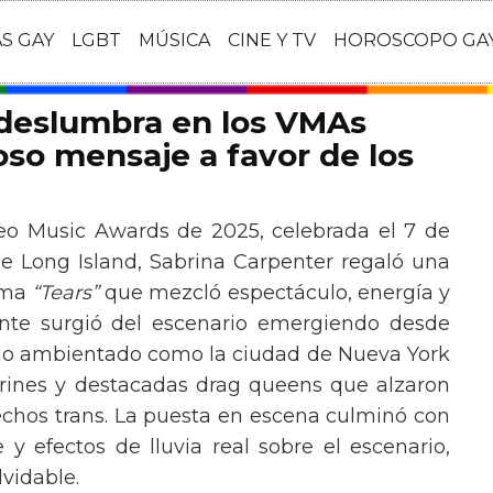
AS GAY
LGBT
MÚSICA
CINE Y TV
HOROSCOPO GA
 deslumbra en los VMAs
so mensaje a favor de los
eo Music Awards de 2025, celebrada el 7 de
e Long Island, Sabrina Carpenter regaló una
ema
“Tears”
que mezcló espectáculo, energía y
tante surgió del escenario emergiendo desde
ario ambientado como la ciudad de Nueva York
rines y destacadas drag queens que alzaron
echos trans. La puesta en escena culminó con
y efectos de lluvia real sobre el escenario,
vidable.