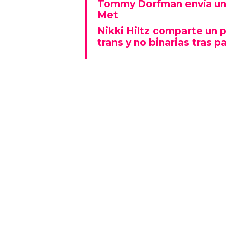
Tommy Dorfman envía un 
Met
Nikki Hiltz comparte un 
trans y no binarias tras pa
Este espectáculo no solo deslu
que también representó un fu
polarizado: fue una de las p
visiblemente explícitas de la n
Además, la actuación se real
Lady Gaga fue la gran protagon
mientras que otros artistas
historia al ganar Canción del A