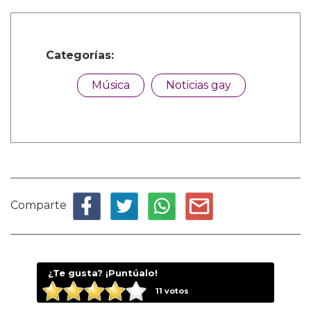
Categorías:
Música
Noticias gay
Comparte
¿Te gusta? ¡Puntúalo!
11
votos