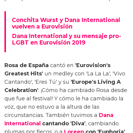
Conchita Wurst y Dana International
vuelven a Eurovisión
Dana International y su mensaje pro-
LGBT en Eurovisión 2019
Rosa de España
cantó en
'Eurovision's
Greatest Hits'
un medley con 'La La La', 'Vivo
Cantando', 'Eres Tú' y su
'Europe's Living A
Celebration'
. ¡Cómo ha cambiado Rosa desde
que fue al festival! Y cómo le ha cambiado la
voz, que no estuvo a la altura de las
circunstancias. También tuvimos a
Dana
International
cantando 'Diva'
, cambiando
plumas por flecos, o a
Loreen
con 'Euphoria'