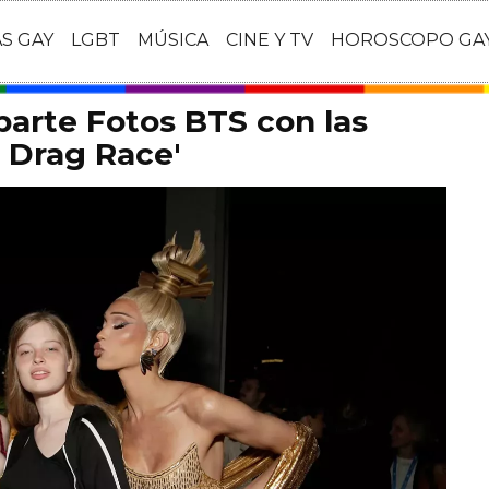
AS GAY
LGBT
MÚSICA
CINE Y TV
HOROSCOPO GA
arte Fotos BTS con las
s Drag Race'