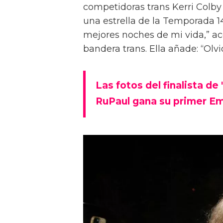
competidoras trans Kerri Colb
una estrella de la Temporada 14
mejores noches de mi vida,” ac
bandera trans. Ella añade: “Ol
Las fotos del finalista de
RuPaul gana su primer Em