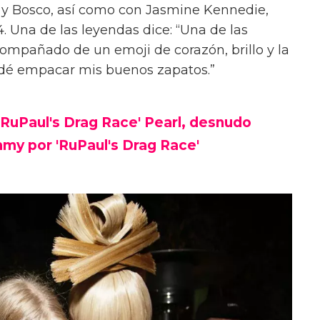
y y Bosco, así como con Jasmine Kennedie,
. Una de las leyendas dice: “Una de las
ompañado de un emoji de corazón, brillo y la
vidé empacar mis buenos zapatos.”
 'RuPaul's Drag Race' Pearl, desnudo
my por 'RuPaul's Drag Race'