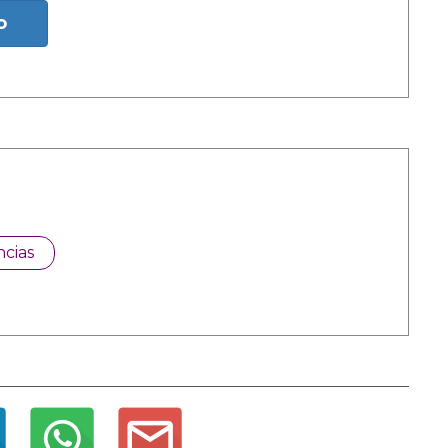
o
cias