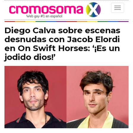
Toggle
navigat
Diego Calva sobre escenas
desnudas con Jacob Elordi
en On Swift Horses: ‘¡Es un
jodido dios!’