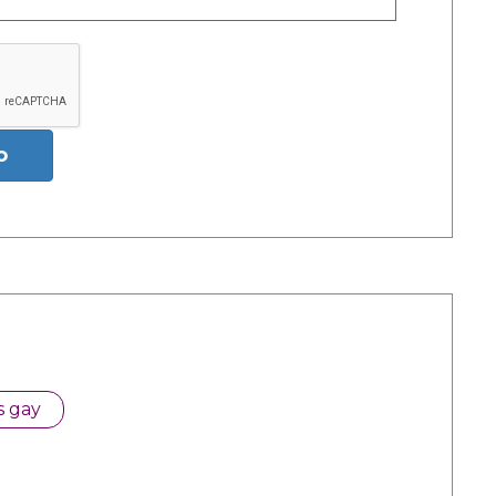
o
s gay