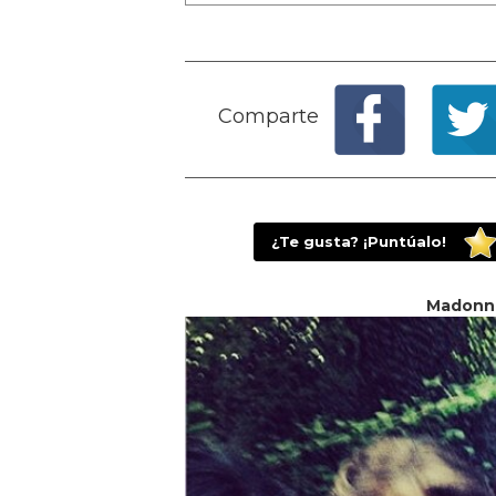
Comparte
¿Te gusta? ¡Puntúalo!
Madonna