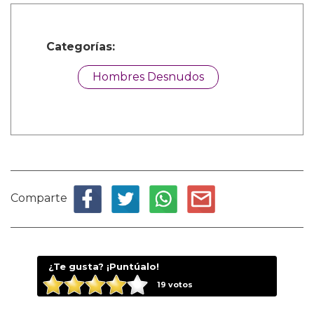
Categorías:
Hombres Desnudos
Comparte
¿Te gusta? ¡Puntúalo!
19
votos