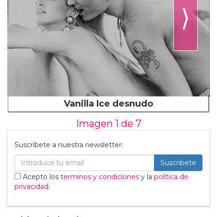
⟩
Vanilla Ice desnudo
Imagen 1 de
7
Suscribete a nuestra newsletter:
Suscribete
Acepto los
terminos y condiciones
y la
política de
privacidad
.