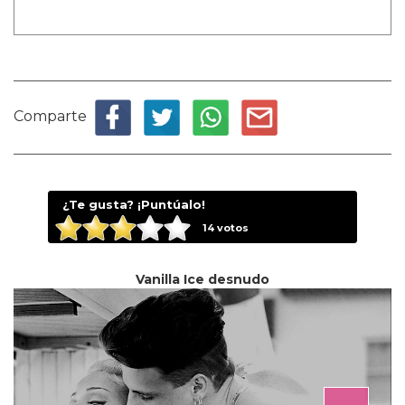
Comparte
¿Te gusta? ¡Puntúalo!
14
votos
Vanilla Ice desnudo