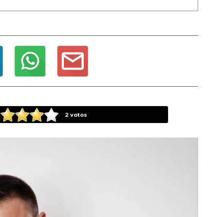
2
votos