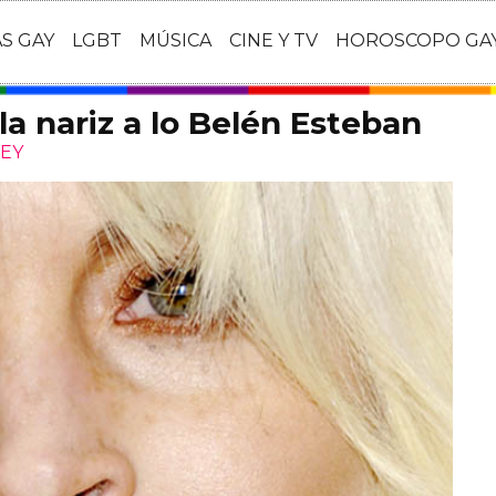
AS GAY
LGBT
MÚSICA
CINE Y TV
HOROSCOPO GA
a nariz a lo Belén Esteban
REY