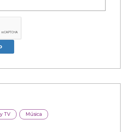
o
 y TV
Música