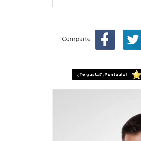
Comparte
¿Te gusta? ¡Puntúalo!