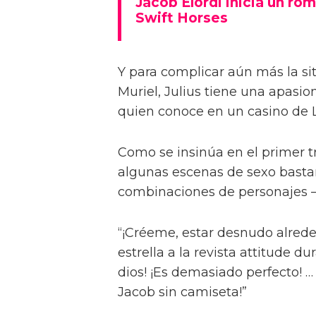
Jacob Elordi inicia un rom
Swift Horses
Y para complicar aún más la sit
Muriel, Julius tiene una apasi
quien conoce en un casino de 
Como se insinúa en el primer trá
algunas escenas de sexo bastan
combinaciones de personajes – 
“¡Créeme, estar desnudo alreded
estrella a la revista attitude d
dios! ¡Es demasiado perfecto! …
Jacob sin camiseta!”