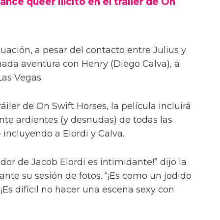
ance queer ilícito en el tráiler de On
uación, a pesar del contacto entre Julius y
onada aventura con Henry (Diego Calva), a
Las Vegas.
iler de On Swift Horses, la película incluirá
te ardientes (y desnudas) de todas las
incluyendo a Elordi y Calva.
or de Jacob Elordi es intimidante!” dijo la
urante su sesión de fotos. “¡Es como un jodido
 ¡Es difícil no hacer una escena sexy con