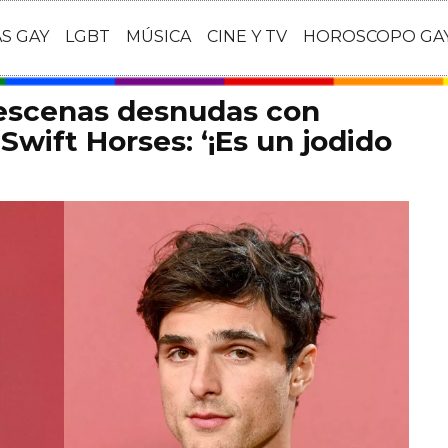
AS GAY
LGBT
MÚSICA
CINE Y TV
HOROSCOPO GA
 escenas desnudas con
Swift Horses: ‘¡Es un jodido