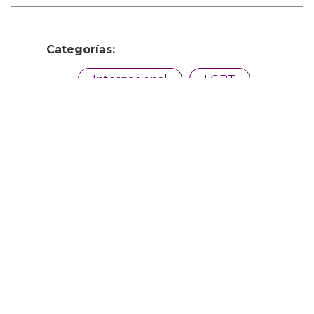
Categorías:
Internacional
LGBT
Música
Comparte
Suscribete a nuestra newsletter: