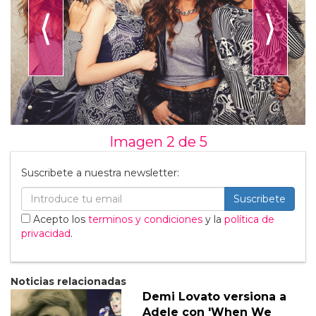
⟨
⟩
Imagen 2 de
5
Suscribete a nuestra newsletter:
Suscribete
Acepto los
terminos y condiciones
y la
política de
privacidad
.
Noticias relacionadas
Demi Lovato versiona a
Adele con 'When We