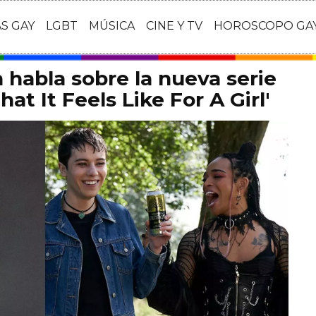
AS GAY
LGBT
MÚSICA
CINE Y TV
HOROSCOPO GA
habla sobre la nueva serie
at It Feels Like For A Girl'