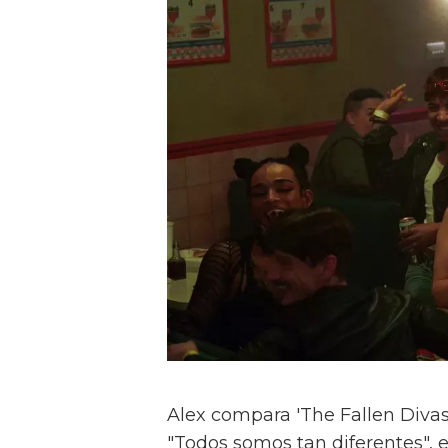
Alex compara 'The Fallen Divas' 
"Todos somos tan diferentes", e