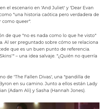
en el escenario en 'And Juliet' y 'Dear Evan
como "una historia caótica pero verdadera de
r como queer".
ón de que "no es nada como lo que he visto"
ica. Al ser preguntado sobre cómo se relaciona
cede que es un buen punto de referencia.
kins'" – una idea salvaje. "¿Quién no querría
uno de 'The Fallen Divas', una "pandilla de
 Byron en su camino. Junto a ellos están Lady
ian (Adam Ali) y Sasha (Hannah Jones).