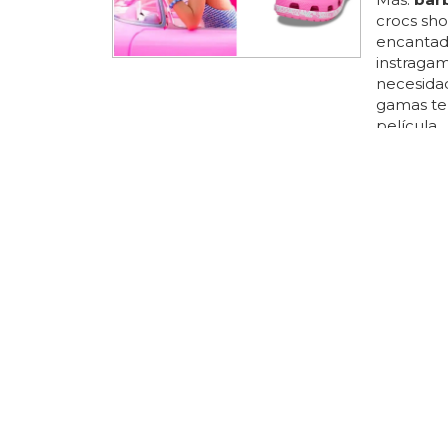
crocs sho
encantado
instragam
necesidad
gamas te
película.
barbie
pa
en el icon
completa 
plantillas
plataform
barbie
th
DE LAS ME
Zara la
Coleccio
una
gama 
todas las
para las
b
con antif