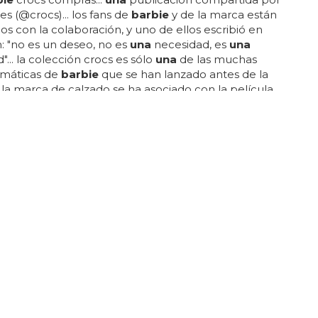
es (@crocs)... los fans de
barbie
y de la marca están
s con la colaboración, y uno de ellos escribió en
: "no es un deseo, no es
una
necesidad, es
una
"... la colección crocs es sólo
una
de las muchas
máticas de
barbie
que se han lanzado antes de la
.. la marca de calzado se ha asociado con la película
ra lanzar
una
edición limitada de zuecos inspirados
o de la cultura pop... la oferta de calzado se
con las sandalias
barbie
cozzzy, que tienen
 mullidas... el zueco
barbie
crush viene con
a y está en negro y rosa, mientras que el zueco
e movie...
JORES COLABORACIONES VISTAS EN INDITEX
nza una colección de Barbie de lo más chic
nes de películas de
barbie
... la marca ha lanzado
de ropa y accesorios con temática
barbie
para
barbie
y kens... también hay un vestido drapeado
arbie
nocturnas y
una
camisa y pantalones de seda
az a juego para las
barbie
dormilonas... zara ha