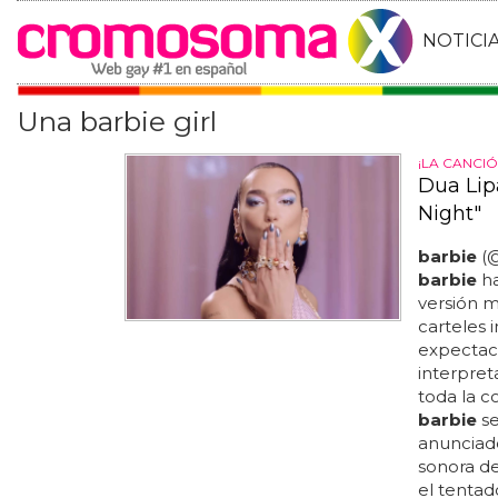
NOTICI
Una barbie girl
¡LA CANCI
Dua Lip
Night"
barbie
(
barbie
ha
versión m
carteles 
expectaci
interpre
toda la c
barbie
se
anunciado
sonora de
el tentad