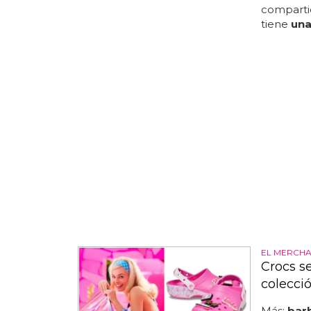
compartió
tiene
un
EL MERCHA
Crocs s
colecci
Más:
bar