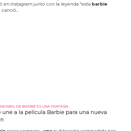
 en instagram junto con la leyenda "esta
barbie
a
canció...
NDISING DE BARBIE ES UNA FANTASÍA
e une a la película Barbie para una nueva
ón
bie
crocs compras...
una
publicación compartida por