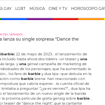
AS GAY
LGBT
MÚSICA
CINE Y TV
HOROSCOPO GA
ÓN DEL VERANO!
a lanza su single sorpresa "Dance the
@
barbie
) 22 de mayo de 2023... el lanzamiento de
 incluido hasta ahora dos tráilers -un teaser y
una
ás larga- y
una
genial campaña de marketing de
individuales de los personajes, que ha aumentado la
ón... los fans de
barbie
y dua lipa -que debuta en la
tación como
barbie
sirena- han reaccionado con
ompostura que cabría esperar... la cuenta oficial de
 limitaba a preguntar: "¿ya es viernes?"... dua lipa ha
 el lanzamiento de un nuevo single de la banda
 la próxima película de greta gerwig sobre
barbie
...
or teaser de "dance the night", que la cantante