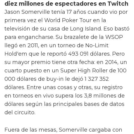
diez millones de espectadores en Twitch
Jason Somerville tenía 17 años cuando vio por
primera vez el World Poker Tour en la
televisión de su casa de Long Island. Eso bastó
para engancharse. Su brazalete de la WSOP
llegó en 2011, en un torneo de No-Limit
Hold'em que le reportó 493 091 dólares. Pero
su mayor premio tiene otra fecha: en 2014, un
cuarto puesto en un Super High Roller de 100
000 dólares de buy-in le dejó 1 327 352
dólares. Entre unas cosas y otras, su registro
en torneos en vivo supera los 3,8 millones de
dólares según las principales bases de datos
del circuito.
Fuera de las mesas, Somerville cargaba con