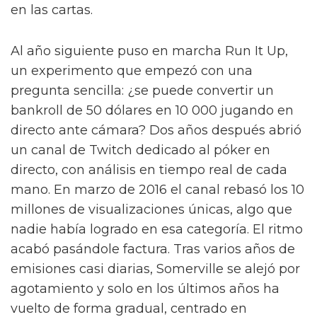
en las cartas.
Al año siguiente puso en marcha Run It Up,
un experimento que empezó con una
pregunta sencilla: ¿se puede convertir un
bankroll de 50 dólares en 10 000 jugando en
directo ante cámara? Dos años después abrió
un canal de Twitch dedicado al póker en
directo, con análisis en tiempo real de cada
mano. En marzo de 2016 el canal rebasó los 10
millones de visualizaciones únicas, algo que
nadie había logrado en esa categoría. El ritmo
acabó pasándole factura. Tras varios años de
emisiones casi diarias, Somerville se alejó por
agotamiento y solo en los últimos años ha
vuelto de forma gradual, centrado en