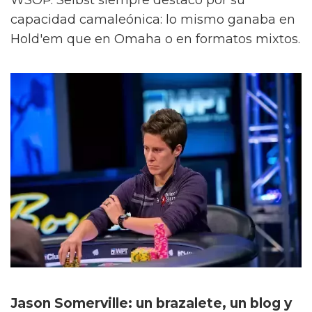
WSOP. Selbst siempre destacó por su
capacidad camaleónica: lo mismo ganaba en
Hold'em que en Omaha o en formatos mixtos.
Jason Somerville: un brazalete, un blog y