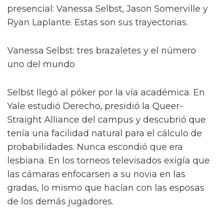
presencial: Vanessa Selbst, Jason Somerville y
Ryan Laplante. Estas son sus trayectorias.
Vanessa Selbst: tres brazaletes y el número
uno del mundo
Selbst llegó al póker por la vía académica. En
Yale estudió Derecho, presidió la Queer-
Straight Alliance del campus y descubrió que
tenía una facilidad natural para el cálculo de
probabilidades. Nunca escondió que era
lesbiana. En los torneos televisados exigía que
las cámaras enfocarsen a su novia en las
gradas, lo mismo que hacían con las esposas
de los demás jugadores.