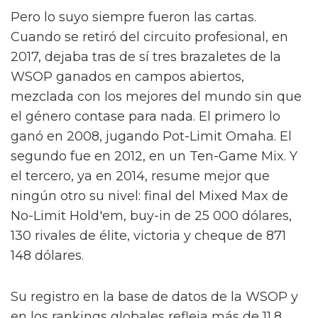
Pero lo suyo siempre fueron las cartas.
Cuando se retiró del circuito profesional, en
2017, dejaba tras de sí tres brazaletes de la
WSOP ganados en campos abiertos,
mezclada con los mejores del mundo sin que
el género contase para nada. El primero lo
ganó en 2008, jugando Pot-Limit Omaha. El
segundo fue en 2012, en un Ten-Game Mix. Y
el tercero, ya en 2014, resume mejor que
ningún otro su nivel: final del Mixed Max de
No-Limit Hold'em, buy-in de 25 000 dólares,
130 rivales de élite, victoria y cheque de 871
148 dólares.
Su registro en la base de datos de la WSOP y
en los rankings globales refleja más de 11,8