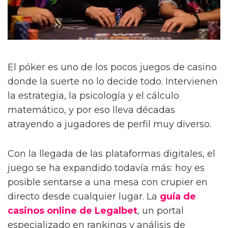
El póker es uno de los pocos juegos de casino
donde la suerte no lo decide todo. Intervienen
la estrategia, la psicología y el cálculo
matemático, y por eso lleva décadas
atrayendo a jugadores de perfil muy diverso.
Con la llegada de las plataformas digitales, el
juego se ha expandido todavía más: hoy es
posible sentarse a una mesa con crupier en
directo desde cualquier lugar. La
guía de
casinos online de Legalbet
, un portal
especializado en rankings y análisis de