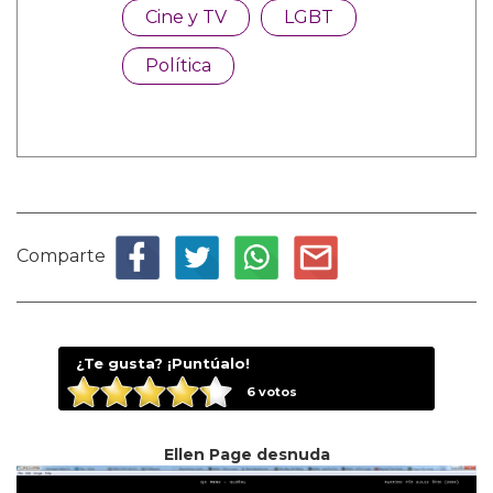
Cine y TV
LGBT
Política
Comparte
¿Te gusta? ¡Puntúalo!
6
votos
Ellen Page desnuda