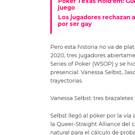
Poker Texas Hold'em: Guía
juego
Los jugadores rechazan a
por ser gay
Pero esta historia no va de pla
2020, tres jugadores abiertam
Series of Poker (WSOP) y se hic
presencial: Vanessa Selbst, Jas
trayectorias.
Vanessa Selbst: tres brazalete
Selbst llegó al póker por la ví
la Queer-Straight Alliance del
natural para el cálculo de prob