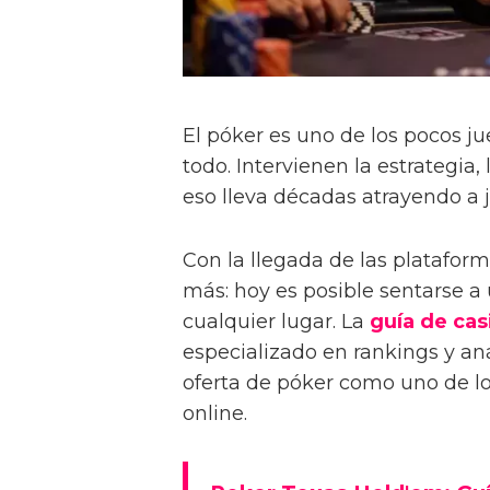
El póker es uno de los pocos j
todo. Intervienen la estrategia,
eso lleva décadas atrayendo a 
Con la llegada de las plataform
más: hoy es posible sentarse a
cualquier lugar. La
guía de cas
especializado en rankings y aná
oferta de póker como uno de los
online.