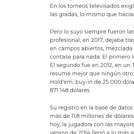
En los torneos televisados exi
las gradas, lo mismo que hacía
Pero lo suyo siempre fueron las 
profesional, en 2017, dejaba tr
en campos abiertos, mezclada 
contase para nada. El primero
El segundo fue en 2012, en un T
resume mejor que ningún otro s
Hold'em, buy-in de 25 000 dólare
871 148 dólares.
Su registro en la base de datos
más de 11,8 millones de dólares
hoy, la jugadora con las mayor
verano de 2014 llegó a lo más a