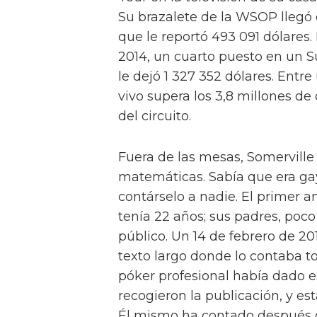
Su brazalete de la WSOP llegó 
que le reportó 493 091 dólares.
2014, un cuarto puesto en un S
le dejó 1 327 352 dólares. Entre
vivo supera los 3,8 millones de
del circuito.
Fuera de las mesas, Somerville
matemáticas. Sabía que era gay
contárselo a nadie. El primer 
tenía 22 años; sus padres, poco
público. Un 14 de febrero de 20
texto largo donde lo contaba to
póker profesional había dado 
recogieron la publicación, y est
Él mismo ha contado después q