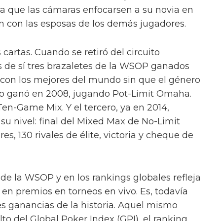
gía que las cámaras enfocarsen a su novia en
n con las esposas de los demás jugadores.
cartas. Cuando se retiró del circuito
as de sí tres brazaletes de la WSOP ganados
con los mejores del mundo sin que el género
 lo ganó en 2008, jugando Pot-Limit Omaha.
en-Game Mix. Y el tercero, ya en 2014,
u nivel: final del Mixed Max de No-Limit
s, 130 rivales de élite, victoria y cheque de
 de la WSOP y en los rankings globales refleja
 en premios en torneos en vivo. Es, todavía
es ganancias de la historia. Aquel mismo
lto del Global Poker Index (GPI), el ranking