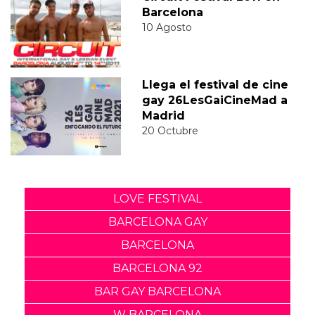
Barcelona
10 Agosto
Llega el festival de cine
gay 26LesGaiCineMad a
Madrid
20 Octubre
LOVE FESTIVAL
BARCELONA GAY
BARCELONA
BARCELONA 92
BAR GAY BARCELONA
W BARCELONA