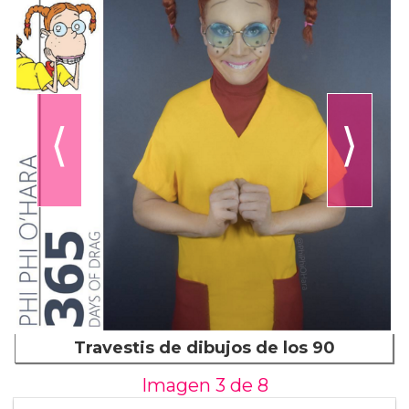
⟨
⟩
Travestis de dibujos de los 90
Imagen 3 de
8