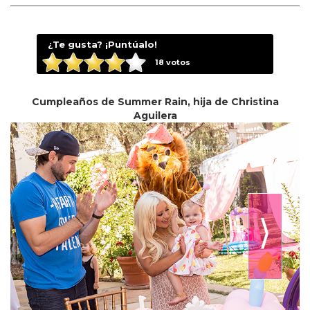
¿Te gusta? ¡Puntúalo!
18
votos
Cumpleaños de Summer Rain, hija de Christina
Aguilera
⟩