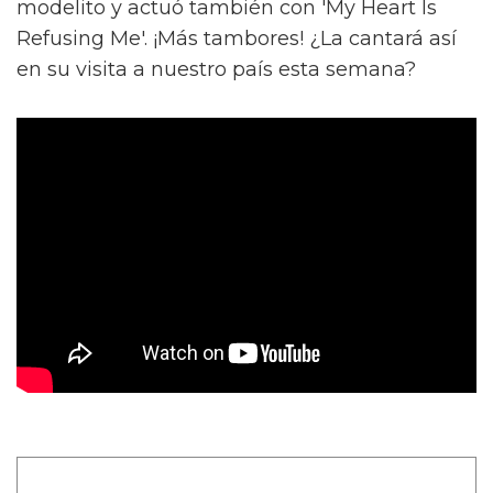
modelito y actuó también con 'My Heart Is
Refusing Me'. ¡Más tambores! ¿La cantará así
en su visita a nuestro país esta semana?