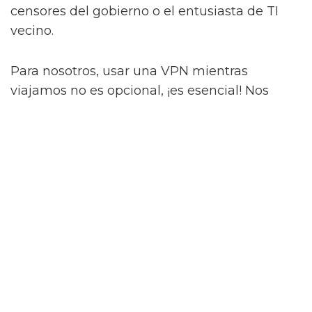
censores del gobierno o el entusiasta de TI
vecino.
Para nosotros, usar una VPN mientras
viajamos no es opcional, ¡es esencial! Nos
permite seguir accediendo a las aplicaciones
de las que dependemos, incluso en lugares
donde están bloqueadas. Nos permite
verificar Grindr en
Cairo
, publicar historias en
Beijing
, o reservar hoteles en
Qatar
sin
golpear una pared digital. Más importante
aún, mantiene privadas nuestras acciones en
línea: nadie ve desde dónde estamos
conectados o qué estamos haciendo. ¡Es
como deslizarse por Internet con la Capa de
Invisibilidad!