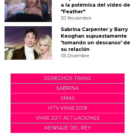
a la polémica del vídeo de
"Feather"
30 Noviembre
Sabrina Carpenter y Barry
Keoghan supuestamente
'tomando un descanso' de
su relación
05 Diciembre
DERECHOS TRANS
SABRINA
VMAS
MTV VMAS 2018
VMAS 2017 ACTUACIONES
MENSAJE DEL REY