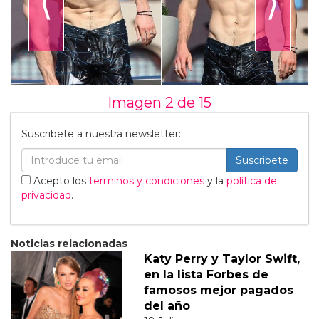
⟨
⟩
Imagen 2 de
15
Suscribete a nuestra newsletter:
Suscribete
Acepto los
terminos y condiciones
y la
política de
privacidad
.
Noticias relacionadas
Katy Perry y Taylor Swift,
en la lista Forbes de
famosos mejor pagados
del año