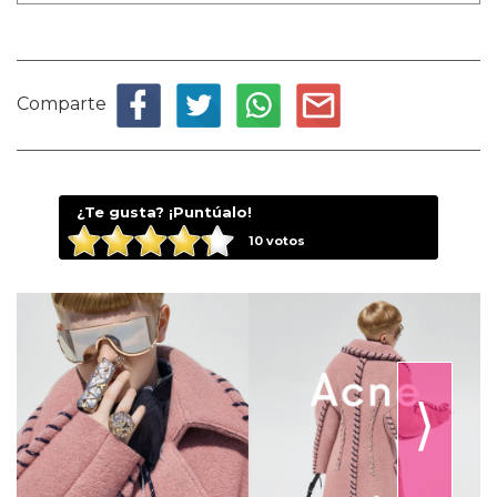
Comparte
¿Te gusta? ¡Puntúalo!
10
votos
⟩